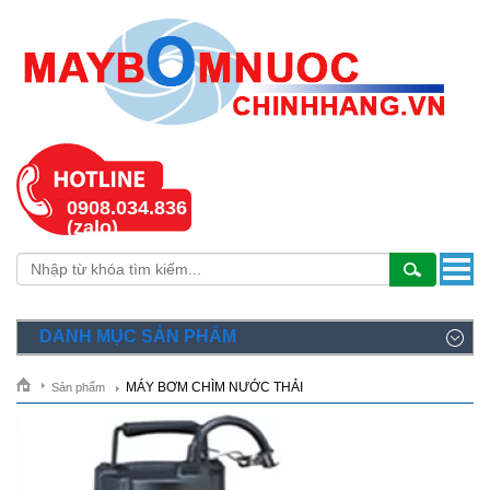
0908.034.836
(zalo)
DANH MỤC SẢN PHẨM
MÁY BƠM CHÌM NƯỚC THẢI
Sản phẩm