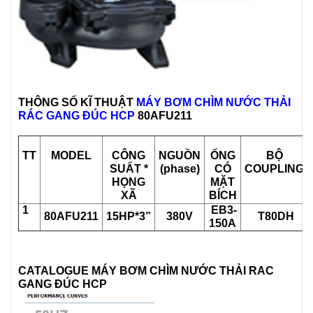
THÔNG SỐ KĨ THUẬT
MÁY BƠM CHÌM NƯỚC THẢI
RÁC GANG ĐÚC HCP
80AFU211
TT
MODEL
CÔNG
NGUỒN
ỐNG
BỘ
SUẤT *
(phase)
CÓ
COUPLING
HỌNG
MẶT
XÃ
BÍCH
1
EB3-
80AFU211
15HP*3”
380V
T80DH
150A
CATALOGUE MÁY BƠM CHÌM NƯỚC THẢI RAC
GANG ĐÚC HCP