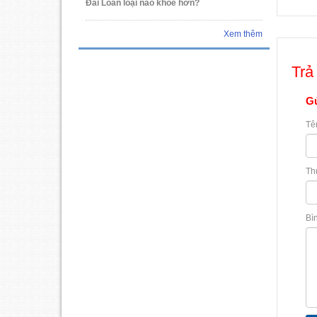
Đài Loan loại nào khỏe hơn?
Xem thêm
Trả 
Gử
Tê
Th
Bì