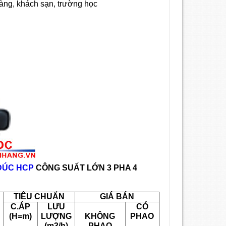
hàng, khách sạn, trường học
ĐÚC HCP
CÔNG SUẤT LỚN 3 PHA 4
TIÊU CHUẨN
GIÁ BÁN
C.ÁP
LƯU
CÓ
(H=m)
LƯỢNG
KHÔNG
PHAO
(m3/h)
PHAO