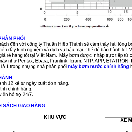
PHÂN PHỐI
ách đến với công ty Thuận Hiệp Thành sẽ cảm thấy hài lòng bởi
iên đầy kinh nghiệm và dịch vụ hậu mại, chế độ bảo hành tốt
iá rẻ hàng tốt tại Việt Nam. Máy bơm được nhập trực tiếp từ c
máy như Pentax, Ebara, Franlink, Icram, NTP, APP, ETATRO
 là 1 trong nhựng nhà phân phối
máy bơm nước chính hãng
h
HÀNH
nh 12 kể từ ngày xuất dơn hàng.
ành chính hãng.
iên hổ trợ 24/7.
H SÁCH GIAO HÀNG
KHU VỰC
XE 