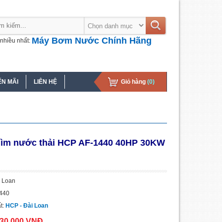
Máy Bơm Nước Chính Hãng
nhiều nhất:
N MÃI
LIÊN HỆ
Giỏ hàng
(0)
ìm nước thải HCP AF-1440 40HP 30KW
i Loan
1440
t:
HCP - Đài Loan
530.000 VNĐ