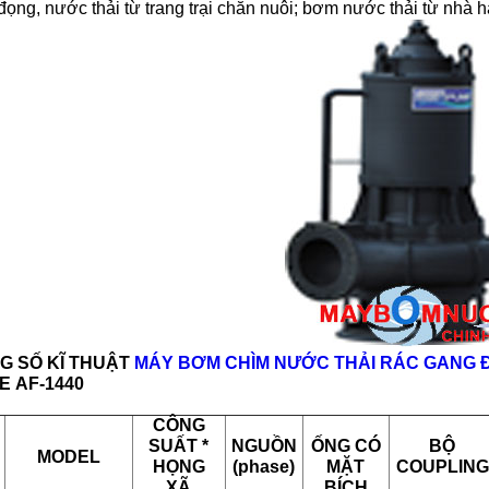
ọng, nước thải từ trang trại chăn nuôi; bơm nước thải từ nhà 
G SỐ KĨ THUẬT
MÁY BƠM CHÌM NƯỚC THẢI RÁC GANG 
LE
AF-1440
CÔNG
SUẤT *
NGUỒN
ỐNG CÓ
BỘ
MODEL
HỌNG
(phase)
MẶT
COUPLING
XÃ
BÍCH