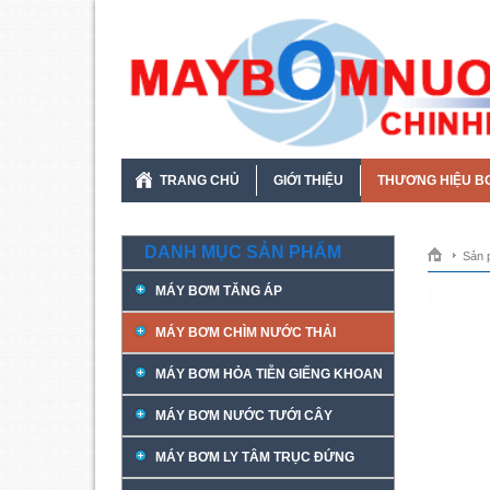
TRANG CHỦ
GIỚI THIỆU
THƯƠNG HIỆU B
DANH MỤC SẢN PHẨM
Sản 
MÁY BƠM TĂNG ÁP
MÁY BƠM CHÌM NƯỚC THẢI
MÁY BƠM HỎA TIỄN GIẾNG KHOAN
MÁY BƠM NƯỚC TƯỚI CÂY
MÁY BƠM LY TÂM TRỤC ĐỨNG