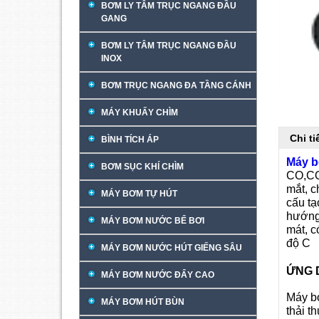
BƠM LY TÂM TRỤC NGANG ĐẦU
GANG
BƠM LY TÂM TRỤC NGANG ĐẦU
INOX
BƠM TRỤC NGANG ĐA TẦNG CÁNH
MÁY KHUẤY CHÌM
Chi t
BÌNH TÍCH ÁP
Máy 
BƠM SỤC KHÍ CHÌM
CO,CQ 
mắt, 
MÁY BƠM TỰ HÚT
cấu tạ
hướng,
MÁY BƠM NƯỚC BỂ BƠI
mát, c
độ C
MÁY BƠM NƯỚC HÚT GIẾNG SÂU
ỨNG D
MÁY BƠM NƯỚC ĐẨY CAO
Máy bơ
MÁY BƠM HÚT BÙN
thải t