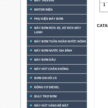
MÁY THỔI KHÍ
1
MOTOR ĐIỆN
PHỤ KIỆN MÁY BƠM
CATA
MÁY BƠM RỬA XE, XỊT RỬA MÁY
LẠNH
MÁY BƠM TUẦN HOÀN NƯỚC NÓNG
MÁY BƠM NƯỚC GIA ĐÌNH
MÁY BƠM DẦU
MÁY HÚT CHÂN KHÔNG
BƠM OXI HỒ CÁ
ĐỘNG CƠ DIESEL
BULY TRỢ BƠM
MÁY HÚT VÁNG BỀ MẶT