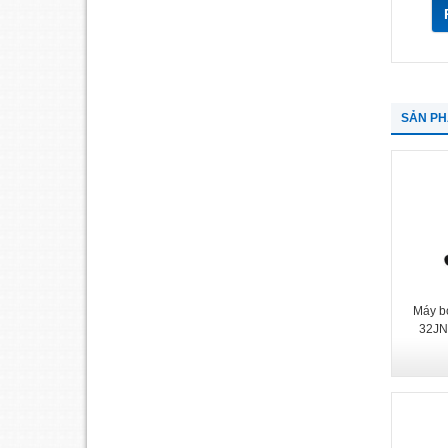
SẢN P
Máy b
32JN