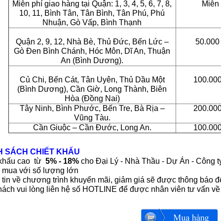
Miễn phí giao hàng tại Quận: 1, 3, 4, 5, 6, 7, 8,
Miễn 
10, 11, Bình Tân, Tân Bình, Tân Phú, Phú
Nhuận, Gò Vấp, Bình Thạnh
Quận 2, 9, 12, Nhà Bè, Thủ Đức, Bến Lức –
50.00
Gò Đen Bình Chánh, Hóc Môn, Dĩ An, Thuận
An (Bình Dương).
Củ Chi, Bến Cát, Tân Uyên, Thủ Dầu Một
100.00
(Bình Dương), Cần Giờ, Long Thành, Biên
Hòa (Đồng Nai)
Tây Ninh, Bình Phước, Bến Tre, Bà Rịa –
200.00
Vũng Tàu.
Cần Giuộc – Cần Đước, Long An.
100.00
H SÁCH CHIẾT KHẤU
 khấu cao từ
5% - 18%
cho Đại Lý - Nhà Thầu - Dự Án - Công t
 mua với số lượng lớn
tin về chương trình khuyến mãi, giảm giá sẽ được thông báo 
ách vui lòng liên hệ số HOTLINE để được nhân viên tư vấn về 