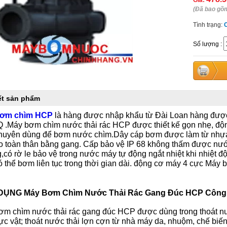
Giá:
(Đã bao gồ
Tình trạng:
Số lượng
:
iết sản phẩm
bơm chìm HCP
là hàng được nhập khẩu từ Đài Loan hàng được
.Máy bơm chìm nước thải rác HCP được thiết kế gọn nhẹ, độn
chuyên dùng để bơm nước chìm.Dây cáp bơm được làm từ nh
o toàn thân bằng gang. Cấp bảo vệ IP 68 không thấm được nước
có rờ le bảo vệ trong nước máy tự động ngắt nhiệt khi nhiệt 
ó thể bơm liên tục trong thời gian dài. động cơ máy 4 cực Máy 
ỤNG Máy Bơm Chìm Nước Thải Rác Gang Đúc HCP Công S
m chìm nước thải rác gang đúc HCP được dùng trong thoát nước
hực vật; thoát nước thải lợn cợn từ nhà máy da, nhuộm, chế biế