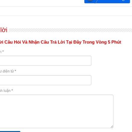
lời
i Câu Hỏi Và Nhận Câu Trả Lời Tại Đây Trong Vòng 5 Phút
n
*
ư điện tử
*
nh luận
*