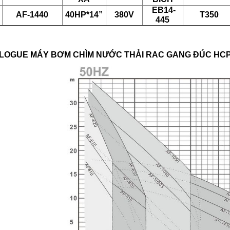
EB14-
AF-1440
40HP*14”
380V
T350
445
LOGUE MÁY BƠM CHÌM NƯỚC THẢI RAC GANG ĐÚC HC