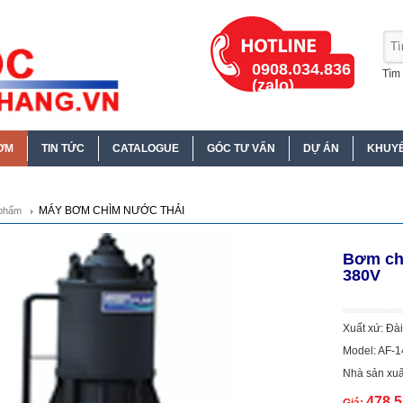
0908.034.836
Tìm 
(zalo)
ƠM
TIN TỨC
CATALOGUE
GÓC TƯ VẤN
DỰ ÁN
KHUYẾ
MÁY BƠM CHÌM NƯỚC THẢI
phẩm
Bơm ch
380V
Xuất xứ: Đà
Model: AF-
Nhà sản xuấ
478.