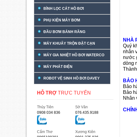
BÌNH LỌC CÁT HỒ BƠI
PHỤ KIỆN MÁY BƠM
ĐẦU BƠM BÁNH RĂNG
NHÀ 
MÁY KHUẤY TRỘN ĐẶT CẠN
Quý kh
nhân v
MÁY GIA NHIỆT HỒ BƠI WATERCO
nước g
dòng 
MÁY PHÁT ĐIỆN
Thành
ROBOT VỆ SINH HỒ BƠI DAVEY
BẢO 
Bảo hà
Bảo h
HỖ TRỢ
TRỰC TUYẾN
Nhân v
Thủy Tiên
Sở Vân
CHÍN
0908 034 836
076.435.9188
Cẩm Thơ
Xương Kiên