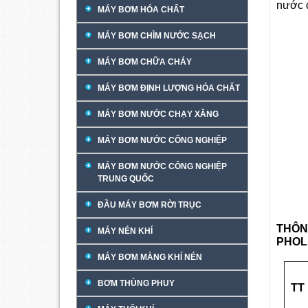
nước đ
MÁY BƠM HÓA CHẤT
MÁY BƠM CHÌM NƯỚC SẠCH
MÁY BƠM CHỮA CHÁY
MÁY BƠM ĐỊNH LƯỢNG HÓA CHẤT
MÁY BƠM NƯỚC CHẠY XĂNG
MÁY BƠM NƯỚC CÔNG NGHIỆP
MÁY BƠM NƯỚC CÔNG NGHIỆP
TRUNG QUỐC
ĐẦU MÁY BƠM RỜI TRỤC
THÔN
MÁY NÉN KHÍ
PHO
MÁY BƠM MÀNG KHÍ NÉN
BƠM THÙNG PHUY
TT