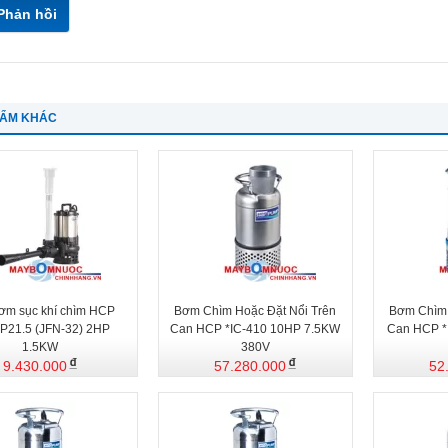
Phản hồi
HẨM KHÁC
ơm sục khí chìm HCP
Bơm Chìm Hoặc Đặt Nổi Trên
Bơm Chìm 
P21.5 (JFN-32) 2HP
Can HCP *IC-410 10HP 7.5KW
Can HCP *
1.5KW
380V
9.430.000
57.280.000
52