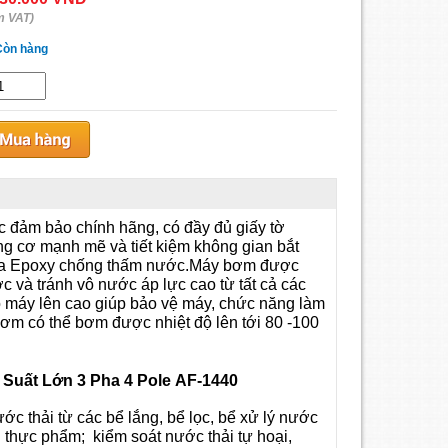
m VAT)
Còn hàng
 đảm bảo chính hãng, có đầy đủ giấy tờ
g cơ mạnh mẽ và tiết kiệm không gian bắt
ựa Epoxy chống thấm nước.Máy bơm được
 và tránh vô nước áp lực cao từ tất cả các
độ máy lên cao giúp bảo vệ máy, chức năng làm
bơm có thể bơm được nhiệt độ lên tới 80 -100
uất Lớn 3 Pha 4 Pole
AF-1440
 thải từ các bể lắng, bể lọc, bể xử lý nước
n thực phẩm; kiểm soát nước thải tự hoại,