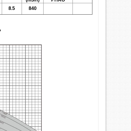
8.5
840
P