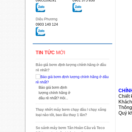
0965109291
0901 375 836
Diệu Phương
0903 140 124
TIN TỨC
MỚI
Báo giá bơm định lượng chính hãng ở đâu
rẻ nhất?
Báo giá bơm định
CHÍN
lượng chính hãng ở
Chiết
đâu rẻ nhất? Hỏi...
Khách
Thông 
Thay nhớt máy bơm chạy dầu / chạy xăng
Quý kh
loại nào tốt, bao lâu thay 1 lần?
So sánh máy bơm Tân Hoàn Cầu và Teco