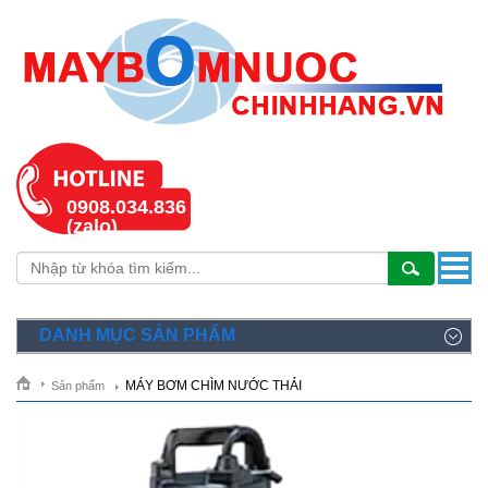
0908.034.836
(zalo)
DANH MỤC SẢN PHẨM
MÁY BƠM CHÌM NƯỚC THẢI
Sản phẩm