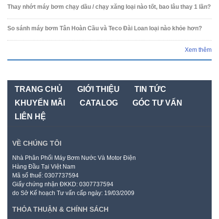
Thay nhớt máy bơm chạy dầu / chạy xăng loại nào tốt, bao lâu thay 1 lần?
So sánh máy bơm Tân Hoàn Cầu và Teco Đài Loan loại nào khỏe hơn?
Xem thêm
TRANG CHỦ
GIỚI THIỆU
TIN TỨC
KHUYẾN MÃI
CATALOG
GÓC TƯ VẤN
LIÊN HỆ
VỀ CHÚNG TÔI
Nhà Phân Phối Máy Bơm Nước Và Motor Điện
Hàng Đầu Tại Việt Nam
Mã số thuế: 0307737594
Giấy chứng nhận ĐKKD: 0307737594
do Sở Kế hoạch Tư vấn cấp ngày: 19/03/2009
THỎA THUẬN & CHÍNH SÁCH