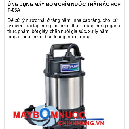
ỨNG DỤNG MÁY BƠM CHÌM NƯỚC THẢI RÁC HCP
F-05A
Để xử lý nước thải ở tầng hầm , nhà cao tầng, chợ, xử
lý nước thải tập trụng, bể nước thải... dùng trong ngành
thực phẩm, bột giấy, chăn nuôi gia súc, xử lý hầm
bioga, thoát nước bùn loãng, nước đọng,..