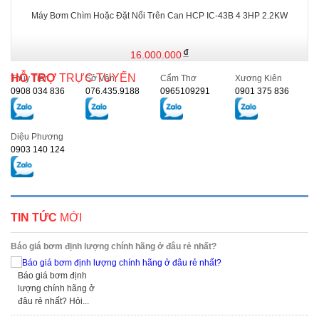
Máy Bơm Chìm Hoặc Đặt Nổi Trên Can HCP IC-43B 4 3HP 2.2KW
16.000.000
HỖ TRỢ
TRỰC TUYẾN
Thủy Tiên
Sở Vân
Cẩm Thơ
Xương Kiên
0908 034 836
076.435.9188
0965109291
0901 375 836
Diệu Phương
0903 140 124
TIN TỨC
MỚI
Báo giá bơm định lượng chính hãng ở đâu rẻ nhất?
Báo giá bơm định
lượng chính hãng ở
đâu rẻ nhất? Hỏi...