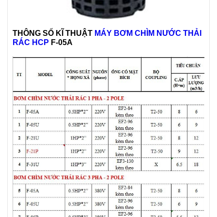
THÔNG SỐ KĨ THUẬT
MÁY BƠM CHÌM NƯỚC THẢI
RÁC HCP
F-05A