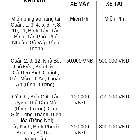
KHU VỰC
XE MÁY
XE TẢI
Miễn phí giao hàng tại
Miễn Phí
Miễn Phí
Quận: 1, 3, 4, 5, 6, 7, 8,
10, 11, Bình Tân, Tân
Bình, Tân Phú, Phú
Nhuận, Gò Vấp, Bình
Thạnh
Quận 2, 9, 12, Nhà Bè,
50.000 VNĐ
500.000 VNĐ
Thủ Đức, Bến Lức –
Gò Đen Bình Chánh,
Hóc Môn, Dĩ An, Thuận
An (Bình Dương).
Củ Chi, Bến Cát, Tân
100.000
700.000 VNĐ
Uyên, Thủ Dầu Một
VNĐ
(Bình Dương), Cần
Giờ, Long Thành, Biên
Hòa (Đồng Nai)
Tây Ninh, Bình Phước,
200.000
800.000 VNĐ
Bến Tre, Bà Rịa –
VNĐ
Vũng Tàu.