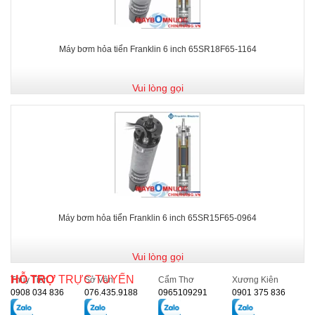
Máy bơm hỏa tiển Franklin 6 inch 65SR18F65-1164
Vui lòng gọi
Máy bơm hỏa tiển Franklin 6 inch 65SR15F65-0964
Vui lòng gọi
HỖ TRỢ
TRỰC TUYẾN
Thủy Tiên
Sở Vân
Cẩm Thơ
Xương Kiên
0908 034 836
076.435.9188
0965109291
0901 375 836