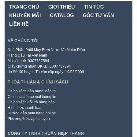
TRANG CHỦ
GIỚI THIỆU
TIN TỨC
KHUYẾN MÃI
CATALOG
GÓC TƯ VẤN
LIÊN HỆ
VỀ CHÚNG TÔI
Nhà Phân Phối Máy Bơm Nước Và Motor Điện
Hàng Đầu Tại Việt Nam
Mã số thuế: 0307737594
Giấy chứng nhận ĐKKD: 0307737594
do Sở Kế hoạch Tư vấn cấp ngày: 19/03/2009
THỎA THUẬN & CHÍNH SÁCH
Chính sách bảo hành, bảo trì.
Chính sách bảo mật thông tin
Chính sách đổi trả hàng hóa
Hình thức thanh toán
Hướng dẫn mua hàng online
Phương thức vận chuyển
CÔNG TY TNHH THUẬN HIỆP THÀNH