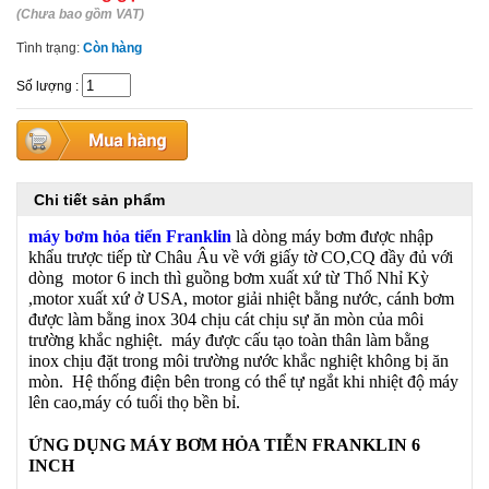
(Chưa bao gồm VAT)
Tình trạng:
Còn hàng
Số lượng
:
Chi tiết sản phẩm
máy bơm hỏa tiển Franklin
là dòng máy bơm được nhập
khẩu trược tiếp từ Châu Âu về với giấy tờ CO,CQ đầy đủ với
dòng motor 6 inch thì guồng bơm xuất xứ từ Thổ Nhỉ Kỳ
,motor xuất xứ ở USA, motor giải nhiệt bằng nước, cánh bơm
được làm bằng inox 304 chịu cát chịu sự ăn mòn của môi
trường khắc nghiệt. máy được cấu tạo toàn thân làm bằng
inox chịu đặt trong môi trường nước khắc nghiệt không bị ăn
mòn. Hệ thống điện bên trong có thể tự ngắt khi nhiệt độ máy
lên cao,máy có tuổi thọ bền bỉ.
ỨNG DỤNG MÁY BƠM HỎA TIỄN FRANKLIN 6
INCH