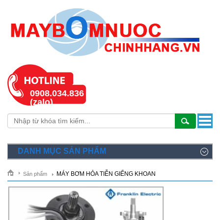
0908.034.836
(zalo)
DANH MỤC SẢN PHẨM
MÁY BƠM HỎA TIỄN GIẾNG KHOAN
Sản phẩm