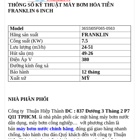
THÔNG SỐ KỸ THUẬT MÁY BƠM HỎA TIỄN
FRANKLIN 6 INCH
Model
36SSI05F065-0563
Hãng sản xuất
FRANKLIN
Công suất (KW)
7.5
Lưu lượng (m3/h)
24-51
Hút sâu (m)
49-26
Điện Áp V
380
Đường kính ống xả
Bảo hành
12 tháng
Xuất xứ
MỸ
NHÀ PHÂN PHỐI
Công ty Thuận Hiệp Thành
ĐC : 837 Đường 3 Tháng 2 P7
Q11 TPHCM
. là nhà phân phối các mặt hàng máy bơm nước
dân dụng, máy bơm công nghiệp… với phương châm là
bán
máy bơm nước chính hãng
, đúng giá giao hàng nhanh
chống, bảo hành chu đáo.Quý khách đến với công ty Thuận