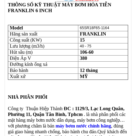
THÔNG SỐ KỸ THUẬT MÁY BƠM HỎA TIỄN
FRANKLIN 6 INCH
Model
65SR18F65-1164
Hãng sản xuất
FRANKLIN
Công suất (KW)
15
Lưu lượng (m3/h)
40 - 75
Hút sâu (m)
106-60
Điện Áp V
380
Đường kính ống xả
Bảo hành
12 tháng
Xuất xứ
MỸ
NHÀ PHÂN PHỐI
Công ty Thuận Hiệp Thành
ĐC : 1129/3, Lạc Long Quân,
Phường 11, Quận Tân Bình, Tphcm
. là nhà phân phối các
mặt hàng máy bơm nước dân dụng, máy bơm công nghiệp…
với phương châm là bán
máy bơm nước chính hãng
, đúng
giá giao hàng nhanh chống, bảo hành chu đáo.Quý khách đến