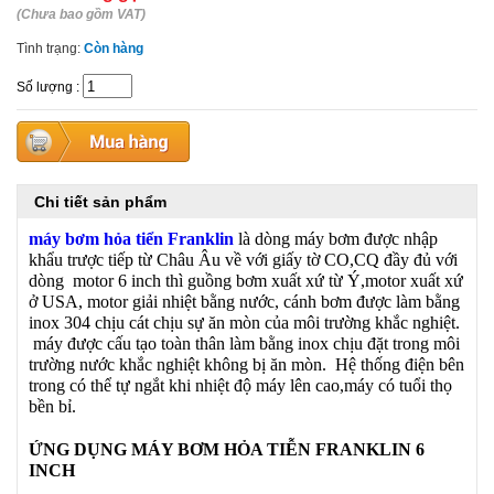
(Chưa bao gồm VAT)
Tình trạng:
Còn hàng
Số lượng
:
Chi tiết sản phẩm
máy bơm hỏa tiển Franklin
là dòng máy bơm được nhập
khẩu trược tiếp từ Châu Âu về với giấy tờ CO,CQ đầy đủ với
dòng motor 6 inch thì guồng bơm xuất xứ từ Ý,motor xuất xứ
ở USA, motor giải nhiệt bằng nước, cánh bơm được làm bằng
inox 304 chịu cát chịu sự ăn mòn của môi trường khắc nghiệt.
máy được cấu tạo toàn thân làm bằng inox chịu đặt trong môi
trường nước khắc nghiệt không bị ăn mòn. Hệ thống điện bên
trong có thể tự ngắt khi nhiệt độ máy lên cao,máy có tuổi thọ
bền bỉ.
ỨNG DỤNG MÁY BƠM HỎA TIỄN FRANKLIN 6
INCH