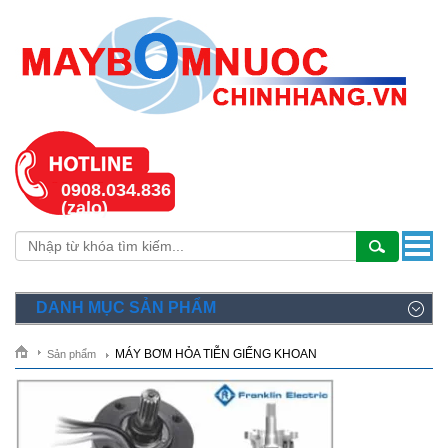
0908.034.836
(zalo)
DANH MỤC SẢN PHẨM
MÁY BƠM HỎA TIỄN GIẾNG KHOAN
Sản phẩm