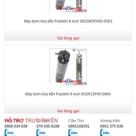
Máy bơm hỏa tiển Franklin 6 inch 36SSI05F065-0563
Vui lòng gọi
Máy bơm hỏa tiển Franklin 6 inch 65SR15F65-0964
Vui lòng gọi
HỖ TRỢ
TRỰC TUYẾN
Thủy Tiên
Sở Vân
Cẩm Thơ
Xương Kiên
0908 034 836
076.435.9188
0965109291
0901 375 836