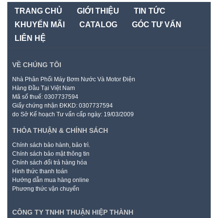
TRANG CHỦ
GIỚI THIỆU
TIN TỨC
KHUYẾN MÃI
CATALOG
GÓC TƯ VẤN
LIÊN HỆ
VỀ CHÚNG TÔI
Nhà Phân Phối Máy Bơm Nước Và Motor Điện
Hàng Đầu Tại Việt Nam
Mã số thuế: 0307737594
Giấy chứng nhận ĐKKD: 0307737594
do Sở Kế hoạch Tư vấn cấp ngày: 19/03/2009
THỎA THUẬN & CHÍNH SÁCH
Chính sách bảo hành, bảo trì.
Chính sách bảo mật thông tin
Chính sách đổi trả hàng hóa
Hình thức thanh toán
Hướng dẫn mua hàng online
Phương thức vận chuyển
CÔNG TY TNHH THUẬN HIỆP THÀNH