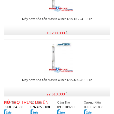
Máy bơm hỏa tiễn Mastra 4 inch R95-DG-24 10HP
19.200.000
Máy bơm hỏa tiễn Mastra 4 inch R95-MA-28 10HP
22.610.000
HỖ TRỢ
TRỰC TUYẾN
Thủy Tiên
Sở Vân
Cẩm Thơ
Xương Kiên
0908 034 836
076.435.9188
0965109291
0901 375 836