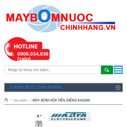
0908.034.836
(zalo)
DANH MỤC SẢN PHẨM
MÁY BƠM HỎA TIỄN GIẾNG KHOAN
Sản phẩm