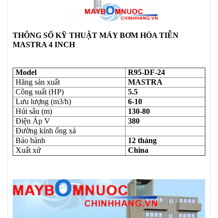
THÔNG SỐ KỸ THUẬT MÁY BƠM HỎA TIỄN
MASTRA 4 INCH
Model
R95-DF-24
Hãng sản xuất
MASTRA
Công suất (HP)
5.5
Lưu lượng (m3/h)
6-10
Hút sâu (m)
130-80
Điện Áp V
380
Đường kính ống xả
Bảo hành
12 tháng
Xuất xứ
China