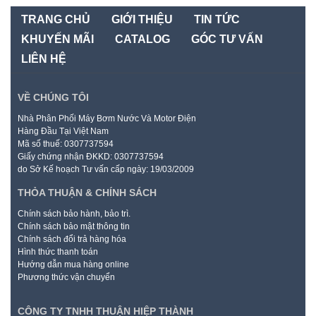
TRANG CHỦ
GIỚI THIỆU
TIN TỨC
KHUYẾN MÃI
CATALOG
GÓC TƯ VẤN
LIÊN HỆ
VỀ CHÚNG TÔI
Nhà Phân Phối Máy Bơm Nước Và Motor Điện
Hàng Đầu Tại Việt Nam
Mã số thuế: 0307737594
Giấy chứng nhận ĐKKD: 0307737594
do Sở Kế hoạch Tư vấn cấp ngày: 19/03/2009
THỎA THUẬN & CHÍNH SÁCH
Chính sách bảo hành, bảo trì.
Chính sách bảo mật thông tin
Chính sách đổi trả hàng hóa
Hình thức thanh toán
Hướng dẫn mua hàng online
Phương thức vận chuyển
CÔNG TY TNHH THUẬN HIỆP THÀNH