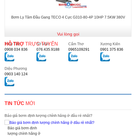
Bơm Ly Tâm Đầu Gang TECO 4 Cực G310-80-4P 10HP 7.5KW 380V
Vui lòng gọi
HỖ TRỢ
TRỰC TUYẾN
Thủy Tiên
Sở Vân
Cẩm Thơ
Xương Kiên
0908 034 836
076.435.9188
0965109291
0901 375 836
Diệu Phương
0903 140 124
TIN TỨC
MỚI
Báo giá bơm định lượng chính hãng ở đâu rẻ nhất?
Báo giá bơm định
lượng chính hãng ở