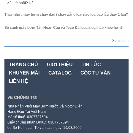
đâu rẻ nhất? Hỏi...
Thay nhớt máy bơm chạy dầu / chạy xăng loại nào tốt, bao lâu thay 1 lần?
So sánh máy bơm Tân Hoàn Cầu và Teco Đài Loan loại nào khỏe hơn?
Xem thêm
TRANG CHỦ
GIỚI THIỆU
TIN TỨC
KHUYẾN MÃI
CATALOG
GÓC TƯ VẤN
LIÊN HỆ
VỀ CHÚNG TÔI
Nhà Phân Phối Máy Bơm Nước Và Motor Điện
Hàng Đầu Tại Việt Nam
Mã số thuế: 0307737594
Giấy chứng nhận ĐKKD: 0307737594
do Sở Kế hoạch Tư vấn cấp ngày: 19/03/2009