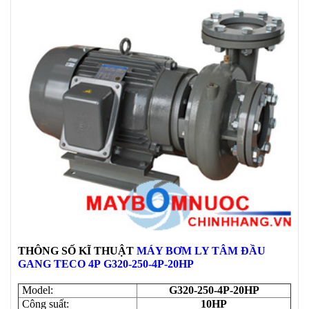
THÔNG SỐ KĨ THUẬT
MÁY BƠM LY TÂM ĐẦU
GANG TECO 4P G320-250-4P-20HP
Model:
G320-250-4P-20HP
Công suất:
10HP