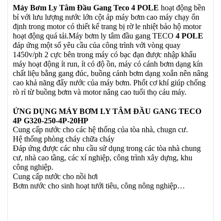
Máy Bơm Ly Tâm Đầu Gang Teco
4 POLE
hoạt động bền
bỉ với lưu lượng nước lớn cột áp máy bơm cao máy chạy ổn
định trong motor có thiết kế trang bị rờ le nhiệt bảo hộ motor
hoạt động quá tải.Máy bơm ly tâm đầu gang TECO
4 POLE
đáp ứng một số yêu cầu của công trình với vòng quay
1450v/ph 2 cực bên trong máy có bạc đạn được nhập khẩu
máy hoạt động ít run, ít có độ ồn, máy có cánh bơm dạng kín
chất liệu bằng gang đúc, buồng cánh bơm dạng xoắn nên nâng
cao khả năng đẩy nước của máy bơm. Phốt cơ khí giúp chống
rò rỉ từ buồng bơm và motor nâng cao tuổi thọ cảu máy.
ỨNG DỤNG MÁY BƠM LY TÂM ĐẦU GANG TECO
4P G320-250-4P-20HP
Cung cấp nước cho các hệ thống của tòa nhà, chugn cư.
Hệ thống phòng cháy chữa cháy
Đáp ứng được các nhu cầu sử dụng trong các tòa nhà chung
cư, nhà cao tầng, các xí nghiệp, công trình xây dựng, khu
công nghiệp.
Cung cấp nước cho nồi hơi
Bơm nước cho sinh hoạt tưới tiêu, công nông nghiệp…