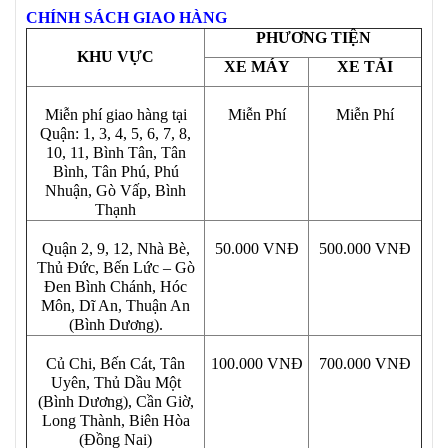
CHÍNH SÁCH GIAO HÀNG
PHƯƠNG TIỆN
KHU VỰC
XE MÁY
XE TẢI
Miễn phí giao hàng tại
Miễn Phí
Miễn Phí
Quận: 1, 3, 4, 5, 6, 7, 8,
10, 11, Bình Tân, Tân
Bình, Tân Phú, Phú
Nhuận, Gò Vấp, Bình
Thạnh
Quận 2, 9, 12, Nhà Bè,
50.000 VNĐ
500.000 VNĐ
Thủ Đức, Bến Lức – Gò
Đen Bình Chánh, Hóc
Môn, Dĩ An, Thuận An
(Bình Dương).
Củ Chi, Bến Cát, Tân
100.000 VNĐ
700.000 VNĐ
Uyên, Thủ Dầu Một
(Bình Dương), Cần Giờ,
Long Thành, Biên Hòa
(Đồng Nai)