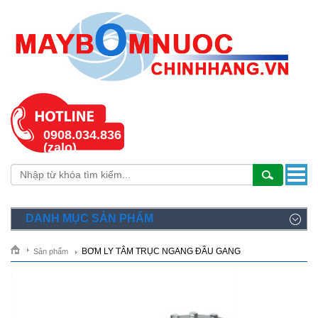
0908.034.836
(zalo)
DANH MỤC SẢN PHẨM
BƠM LY TÂM TRỤC NGANG ĐẦU GANG
Sản phẩm