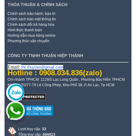
THỎA THUẬN & CHÍNH SÁCH
Chính sách bảo hành, bảo trì.
Chính sách bảo mật thông tin
Chính sách đổi trả hàng hóa
Hình thức thanh toán
Hướng dẫn mua hàng online
Phương thức vận chuyển
CÔNG TY TNHH THUẬN HIỆP THÀNH
Email:
tht.thuytien@gmail.com
Hotline : 0908.034.836
(zalo)
Chi nhánh TPHCM :1129/3 Lạc Long Quân , Phường Bảy Hiền TPHCM
Kho: 21/20/77-79 Lê Công Phép, Khu Phố 38, P. An Lạc, Tp HCM
Lượt truy cập:
33
Tổng truy cập:
444413