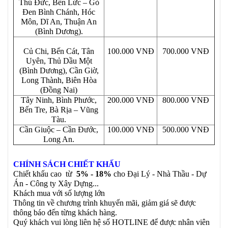
Thủ Đức, Bến Lức – Gò
Đen Bình Chánh, Hóc
Môn, Dĩ An, Thuận An
(Bình Dương).
Củ Chi, Bến Cát, Tân
100.000 VNĐ
700.000 VNĐ
Uyên, Thủ Dầu Một
(Bình Dương), Cần Giờ,
Long Thành, Biên Hòa
(Đồng Nai)
Tây Ninh, Bình Phước,
200.000 VNĐ
800.000 VNĐ
Bến Tre, Bà Rịa – Vũng
Tàu.
Cần Giuộc – Cần Đước,
100.000 VNĐ
500.000 VNĐ
Long An.
CHÍNH SÁCH CHIẾT KHẤU
Chiết khấu cao từ
5% - 18%
cho Đại Lý - Nhà Thầu - Dự
Án - Công ty Xây Dựng...
Khách mua với số lượng lớn
Thông tin về chương trình khuyến mãi, giảm giá sẽ được
thông báo đến từng khách hàng.
Quý khách vui lòng liên hệ số HOTLINE để được nhân viên