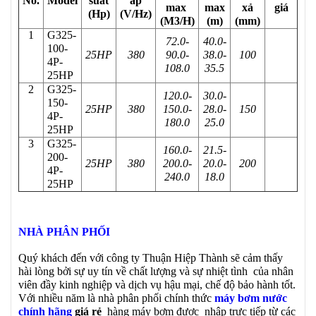
No.
Model
suất
áp
max
max
xả
giá
(Hp)
(V/Hz)
(M3/H)
(m)
(mm)
1
G325-
72.0-
40.0-
100-
25HP
380
90.0-
38.0-
100
4P-
108.0
35.5
25HP
2
G325-
120.0-
30.0-
150-
25HP
380
150.0-
28.0-
150
4P-
180.0
25.0
25HP
3
G325-
160.0-
21.5-
200-
25HP
380
200.0-
20.0-
200
4P-
240.0
18.0
25HP
NHÀ PHÂN PHỐI
Quý khách đến với công ty Thuận Hiệp Thành sẽ cảm thấy
hài lòng bởi sự uy tín về chất lượng và sự nhiệt tình của nhân
viên đầy kinh nghiệp và dịch vụ hậu mại, chế độ bảo hành tốt.
Với nhiều năm là nhà phân phối chính thức
máy bơm nước
chính hãng
giá rẻ
hàng máy bơm được nhập trực tiếp từ các