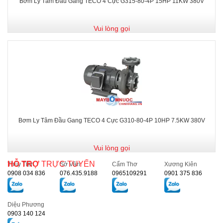
Bơm Ly Tâm Đầu Gang TECO 4 Cực G315-80-4P 15HP 11KW 380V
Vui lòng gọi
Bơm Ly Tâm Đầu Gang TECO 4 Cực G310-80-4P 10HP 7.5KW 380V
Vui lòng gọi
HỖ TRỢ
TRỰC TUYẾN
Thủy Tiên
Sở Vân
Cẩm Thơ
Xương Kiên
0908 034 836
076.435.9188
0965109291
0901 375 836
Diệu Phương
0903 140 124