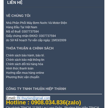
LIÊN HỆ
VỀ CHÚNG TÔI
Nhà Phân Phối Máy Bơm Nước Và Motor Điện
Hàng Đầu Tại Việt Nam
Mã số thuế: 0307737594
Giấy chứng nhận ĐKKD: 0307737594
do Sở Kế hoạch Tư vấn cấp ngày: 19/03/2009
THỎA THUẬN & CHÍNH SÁCH
Chính sách bảo hành, bảo trì.
Chính sách bảo mật thông tin
Chính sách đổi trả hàng hóa
Hình thức thanh toán
Hướng dẫn mua hàng online
Phương thức vận chuyển
CÔNG TY TNHH THUẬN HIỆP THÀNH
Email:
tht.thuytien@gmail.com
Hotline : 0908.034.836
(zalo)
Chi nhánh TPHCM :1129/3 Lạc Long Quân , Phường Bảy Hiền TPHCM