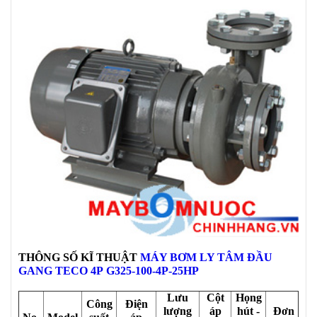
THÔNG SỐ KĨ THUẬT
MÁY BƠM LY TÂM ĐẦU
GANG TECO 4P G325-100-4P-25HP
Lưu
Cột
Họng
Công
Điện
lượng
áp
hút -
Đơn