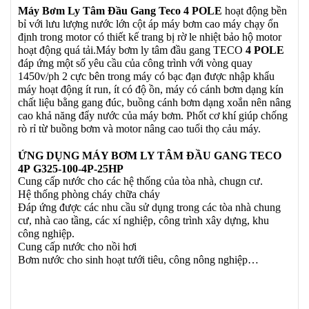
Máy Bơm Ly Tâm Đầu Gang Teco
4 POLE
hoạt động bền
bỉ với lưu lượng nước lớn cột áp máy bơm cao máy chạy ổn
định trong motor có thiết kế trang bị rờ le nhiệt bảo hộ motor
hoạt động quá tải.Máy bơm ly tâm đầu gang TECO
4 POLE
đáp ứng một số yêu cầu của công trình với vòng quay
1450v/ph 2 cực bên trong máy có bạc đạn được nhập khẩu
máy hoạt động ít run, ít có độ ồn, máy có cánh bơm dạng kín
chất liệu bằng gang đúc, buồng cánh bơm dạng xoắn nên nâng
cao khả năng đẩy nước của máy bơm. Phốt cơ khí giúp chống
rò rỉ từ buồng bơm và motor nâng cao tuổi thọ cảu máy.
ỨNG DỤNG MÁY BƠM LY TÂM ĐẦU GANG TECO
4P G325-100-4P-25HP
Cung cấp nước cho các hệ thống của tòa nhà, chugn cư.
Hệ thống phòng cháy chữa cháy
Đáp ứng được các nhu cầu sử dụng trong các tòa nhà chung
cư, nhà cao tầng, các xí nghiệp, công trình xây dựng, khu
công nghiệp.
Cung cấp nước cho nồi hơi
Bơm nước cho sinh hoạt tưới tiêu, công nông nghiệp…