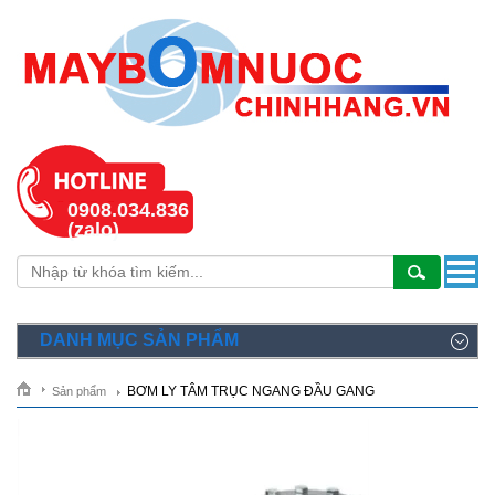
0908.034.836
(zalo)
DANH MỤC SẢN PHẨM
BƠM LY TÂM TRỤC NGANG ĐẦU GANG
Sản phẩm