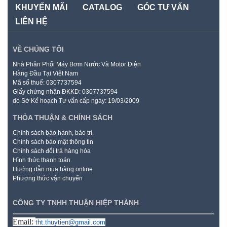
KHUYẾN MÃI
CATALOG
GÓC TƯ VẤN
LIÊN HỆ
VỀ CHÚNG TÔI
Nhà Phân Phối Máy Bơm Nước Và Motor Điện
Hàng Đầu Tại Việt Nam
Mã số thuế: 0307737594
Giấy chứng nhận ĐKKD: 0307737594
do Sở Kế hoạch Tư vấn cấp ngày: 19/03/2009
THỎA THUẬN & CHÍNH SÁCH
Chính sách bảo hành, bảo trì.
Chính sách bảo mật thông tin
Chính sách đổi trả hàng hóa
Hình thức thanh toán
Hướng dẫn mua hàng online
Phương thức vận chuyển
CÔNG TY TNHH THUẬN HIỆP THÀNH
Email:
tht.thuytien@gmail.com