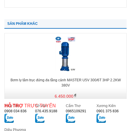
SẢN PHẨM KHÁC
Bơm ly tâm trục đứng đa tầng cánh MASTER U5V 300/6T 3HP 2.2KW
380V
6.450.000
HỖ TRỢ
TRỰC TUYẾN
Thủy Tiên
Sở Vân
Cẩm Thơ
Xương Kiên
0908 034 836
076.435.9188
0965109291
0901 375 836
Diệu Phương