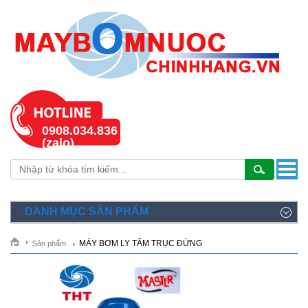
0908.034.836
(zalo)
DANH MỤC SẢN PHẨM
MÁY BƠM LY TÂM TRỤC ĐỨNG
Sản phẩm