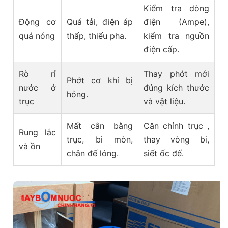
Kiểm tra dòng
Động cơ
Quá tải, điện áp
điện (Ampe),
quá nóng
thấp, thiếu pha.
kiểm tra nguồn
điện cấp.
Rò rỉ
Thay phớt mới
Phớt cơ khí bị
nước ở
đúng kích thước
hỏng.
trục
và vật liệu.
Mất cân bằng
Căn chỉnh trục ,
Rung lắc
trục, bi mòn,
thay vòng bi,
và ồn
chân đế lỏng.
siết ốc đế.