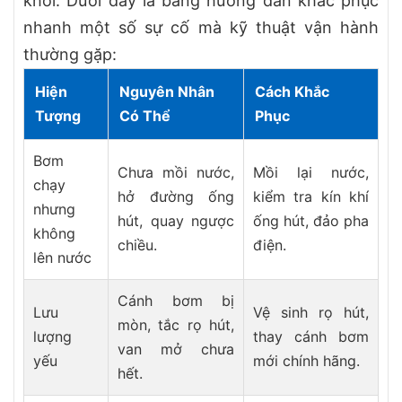
khỏi. Dưới đây là bảng hướng dẫn khắc phục
nhanh một số sự cố mà kỹ thuật vận hành
thường gặp:
Hiện
Nguyên Nhân
Cách Khắc
Tượng
Có Thể
Phục
Bơm
Chưa mồi nước,
Mồi lại nước,
chạy
hở đường ống
kiểm tra kín khí
nhưng
hút, quay ngược
ống hút, đảo pha
không
chiều.
điện.
lên nước
Cánh bơm bị
Lưu
Vệ sinh rọ hút,
mòn, tắc rọ hút,
lượng
thay cánh bơm
van mở chưa
yếu
mới chính hãng.
hết.