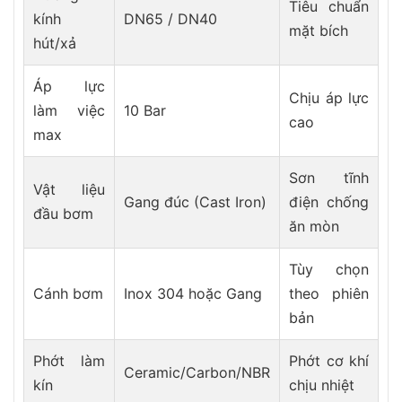
Tiêu chuẩn
kính
DN65 / DN40
mặt bích
hút/xả
Áp lực
Chịu áp lực
làm việc
10 Bar
cao
max
Sơn tĩnh
Vật liệu
Gang đúc (Cast Iron)
điện chống
đầu bơm
ăn mòn
Tùy chọn
Cánh bơm
Inox 304 hoặc Gang
theo phiên
bản
Phớt làm
Phớt cơ khí
Ceramic/Carbon/NBR
kín
chịu nhiệt