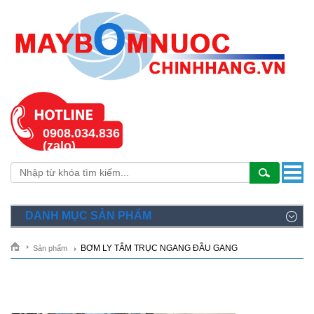
0908.034.836
(zalo)
DANH MỤC SẢN PHẨM
BƠM LY TÂM TRỤC NGANG ĐẦU GANG
Sản phẩm