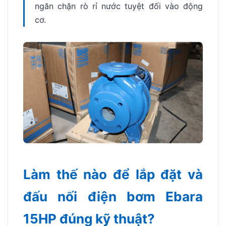
ngăn chặn rò rỉ nước tuyệt đối vào động
cơ.
Làm thế nào để lắp đặt và
đấu nối điện bơm Ebara
15HP đúng kỹ thuật?