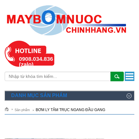
0908.034.836
(zalo)
DANH MỤC SẢN PHẨM
BƠM LY TÂM TRỤC NGANG ĐẦU GANG
Sản phẩm