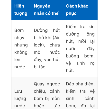
Hiện
Nguyên
Cách khắc
tượng
nhân có thể
phục
Kiểm tra kín
Bơm
Đường hút
đường ống
chạy
bị hở khí (Air
hút, mồi lại
nhưng
lock), chưa
nước đầy
không
mồi nước
buồng bơm,
lên
đầy, van hút
vệ sinh rọ
nước
bị tắc.
hút.
Quay ngược
Đảo pha điện,
Lưu
chiều, cánh
kiểm tra vệ
lượng
bơm bị mòn
sinh cánh
nước
hoặc tắc
bơm, đo lại