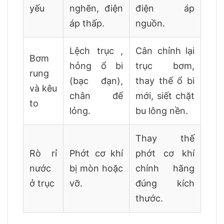
yếu
nghẽn, điện
điện áp
áp thấp.
nguồn.
Lệch trục ,
Cân chỉnh lại
Bơm
hỏng ổ bi
trục bơm,
rung
(bạc đạn),
thay thế ổ bi
và kêu
chân đế
mới, siết chặt
to
lỏng.
bu lông nền.
Thay thế
Rò rỉ
Phớt cơ khí
phớt cơ khí
nước
bị mòn hoặc
chính hãng
ở trục
vỡ.
đúng kích
thước.