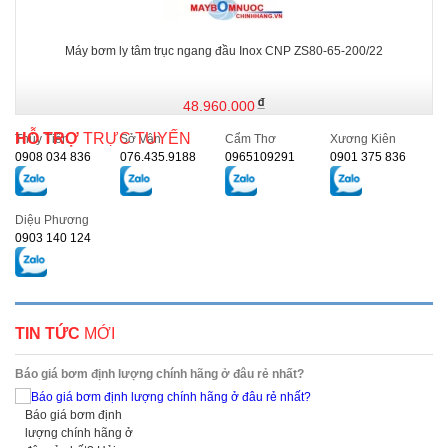
Máy bơm ly tâm trục ngang đầu Inox CNP ZS80-65-200/22
48.960.000
HỖ TRỢ
TRỰC TUYẾN
Thủy Tiên
Sở Vân
Cẩm Thơ
Xương Kiên
0908 034 836
076.435.9188
0965109291
0901 375 836
Diệu Phương
0903 140 124
TIN TỨC
MỚI
Báo giá bơm định lượng chính hãng ở đâu rẻ nhất?
Báo giá bơm định
lượng chính hãng ở