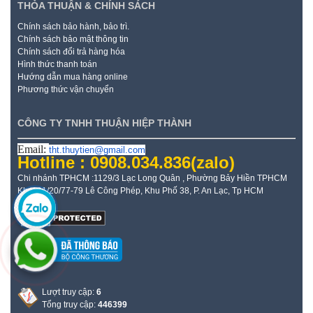
THỎA THUẬN & CHÍNH SÁCH
Chính sách bảo hành, bảo trì.
Chính sách bảo mật thông tin
Chính sách đổi trả hàng hóa
Hình thức thanh toán
Hướng dẫn mua hàng online
Phương thức vận chuyển
CÔNG TY TNHH THUẬN HIỆP THÀNH
Email:
tht.thuytien@gmail.com
Hotline : 0908.034.836
(zalo)
Chi nhánh TPHCM :1129/3 Lạc Long Quân , Phường Bảy Hiền TPHCM
Kho: 21/20/77-79 Lê Công Phép, Khu Phố 38, P. An Lạc, Tp HCM
Lượt truy cập:
6
Tổng truy cập:
446399