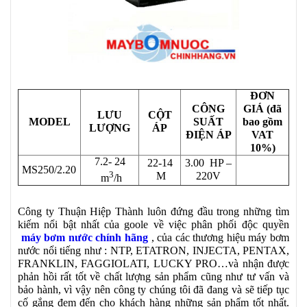
ĐƠN
CÔNG
GIÁ (đã
LƯU
CỘT
MODEL
SUẤT
bao gồm
LƯỢNG
ÁP
ĐIỆN ÁP
VAT
10%)
7.2- 24
22-14
3.00 HP –
MS250/2.20
3
M
220V
m
/h
Công ty Thuận Hiệp Thành luôn đứng đầu trong những tìm
kiếm nổi bật nhất của goole về việc phân phối độc quyền
máy bơm nước chính hãng
, của các thương hiệu máy bơm
nước nổi tiếng như : NTP, ETATRON, INJECTA, PENTAX,
FRANKLIN, FAGGIOLATI, LUCKY PRO…và nhận được
phản hồi rất tốt về chất lượng sản phẩm cũng như tư vấn và
bảo hành, vì vậy nên công ty chúng tôi đã đang và sẽ tiếp tục
cố gắng đem đến cho khách hàng những sản phẩm tốt nhất.