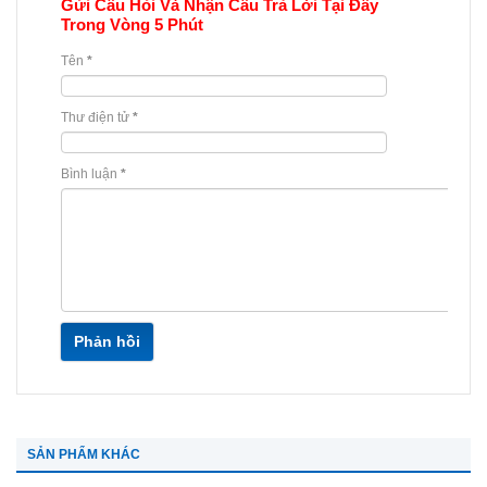
Gửi Câu Hỏi Và Nhận Câu Trả Lời Tại Đây
Trong Vòng 5 Phút
Tên
*
Thư điện tử
*
Bình luận
*
Phản hồi
SẢN PHẨM KHÁC