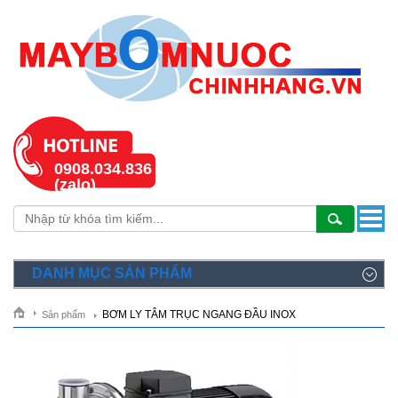
0908.034.836
(zalo)
DANH MỤC SẢN PHẨM
BƠM LY TÂM TRỤC NGANG ĐẦU INOX
Sản phẩm