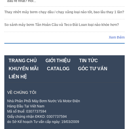
đâu rẻ nhất? Hỏi...
Thay nhớt máy bơm chạy dầu / chạy xăng loại nào tốt, bao lâu thay 1 lần?
So sánh máy bơm Tân Hoàn Cầu và Teco Đài Loan loại nào khỏe hơn?
Xem thêm
TRANG CHỦ
GIỚI THIỆU
TIN TỨC
KHUYẾN MÃI
CATALOG
GÓC TƯ VẤN
LIÊN HỆ
VỀ CHÚNG TÔI
Nhà Phân Phối Máy Bơm Nước Và Motor Điện
Hàng Đầu Tại Việt Nam
Mã số thuế: 0307737594
Giấy chứng nhận ĐKKD: 0307737594
do Sở Kế hoạch Tư vấn cấp ngày: 19/03/2009