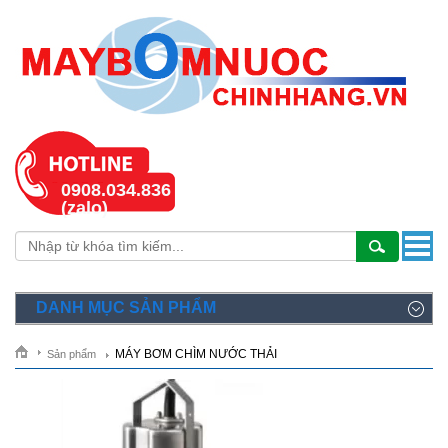
0908.034.836
(zalo)
DANH MỤC SẢN PHẨM
MÁY BƠM CHÌM NƯỚC THẢI
Sản phẩm