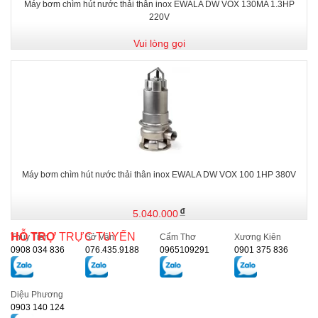
Máy bơm chìm hút nước thải thân inox EWALA DW VOX 130MA 1.3HP
220V
Vui lòng gọi
Máy bơm chìm hút nước thải thân inox EWALA DW VOX 100 1HP 380V
5.040.000
HỖ TRỢ
TRỰC TUYẾN
Thủy Tiên
Sở Vân
Cẩm Thơ
Xương Kiên
0908 034 836
076.435.9188
0965109291
0901 375 836
Diệu Phương
0903 140 124