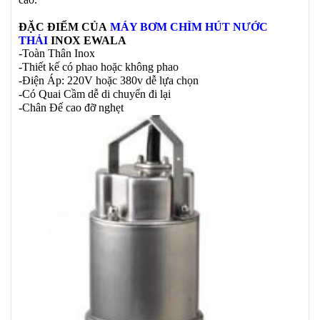
ĐẶC ĐIỂM CỦA
MÁY BƠM
CHÌM HÚT NƯỚC
THẢI
INOX EWALA
-Toàn Thân Inox
-Thiết kế có phao hoặc không phao
-Điện Áp: 220V hoặc 380v dễ lựa chọn
-Có Quai Cầm dễ di chuyển đi lại
-Chân Đế cao đỡ nghẹt