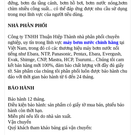
đứng, bơm đa tầng cánh, bơm hồ bơi, bơm nước nóng,bơm
chìm nhiều công suất... có thể đáp ứng được nhu cầu sử dụng
trong mọi lĩnh vực của người tiêu dùng.
NHÀ PHÂN PHỐI
Công ty TNHH Thuận Hiệp Thành
nhà phân phối chuyên
nghiệp, uy tín trong lĩnh vực
máy bơm nước chính hãng
tại
Việt Nam, trong đó có các thương hiệu máy bơm nước nổi
tiếng như Ebara, NTP, Panasonic, Pentax, Ebara, Evergush,
Evak, Shimge, CNP, Mastra, HCP, Tsurumi... Chúng tôi cam
kết bán hàng mới 100%, đảm bảo chất lượng với đầy đủ giấy
tờ. Sản phẩm của chúng tôi phân phối luôn được bảo hành chu
đáo với thời gian bảo hành từ 6 đến 24 tháng.
BẢO HÀNH
Bảo hành 12 tháng.
Điều kiện bảo hành: sản phẩm có giấy tờ mua bán, phiếu bảo
hành còn thời hạn.
Miễn phí nếu lỗi do nhà sản xuất.
Vận chuyển
Quý khách tham khảo bảng giá vận chuyển: