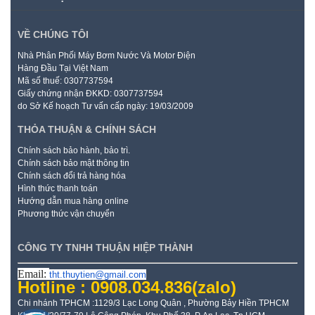
VỀ CHÚNG TÔI
Nhà Phân Phối Máy Bơm Nước Và Motor Điện
Hàng Đầu Tại Việt Nam
Mã số thuế: 0307737594
Giấy chứng nhận ĐKKD: 0307737594
do Sở Kế hoạch Tư vấn cấp ngày: 19/03/2009
THỎA THUẬN & CHÍNH SÁCH
Chính sách bảo hành, bảo trì.
Chính sách bảo mật thông tin
Chính sách đổi trả hàng hóa
Hình thức thanh toán
Hướng dẫn mua hàng online
Phương thức vận chuyển
CÔNG TY TNHH THUẬN HIỆP THÀNH
Email:
tht.thuytien@gmail.com
Hotline : 0908.034.836
(zalo)
Chi nhánh TPHCM :1129/3 Lạc Long Quân , Phường Bảy Hiền TPHCM