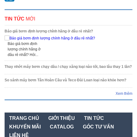
TIN TỨC
MỚI
Báo giá bơm định lượng chính hãng ở đâu rẻ nhất?
Báo giá bơm định
lượng chính hãng ở
đâu rẻ nhất? Hỏi...
Thay nhớt máy bơm chạy dầu / chạy xăng loại nào tốt, bao lâu thay 1 lần?
So sánh máy bơm Tân Hoàn Cầu và Teco Đài Loan loại nào khỏe hơn?
Xem thêm
TRANG CHỦ
GIỚI THIỆU
TIN TỨC
KHUYẾN MÃI
CATALOG
GÓC TƯ VẤN
LIÊN HỆ