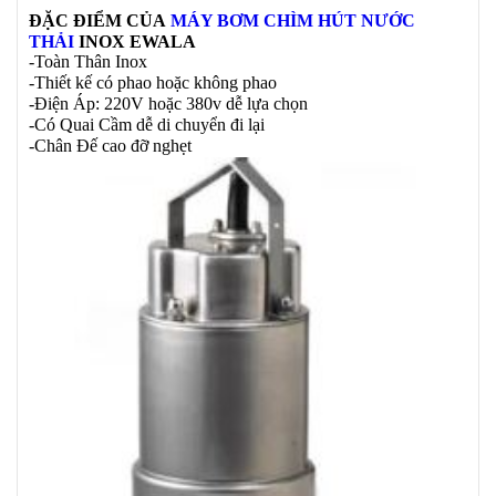
ĐẶC ĐIỂM CỦA
MÁY BƠM
CHÌM HÚT NƯỚC
THẢI
INOX EWALA
-Toàn Thân Inox
-Thiết kế có phao hoặc không phao
-Điện Áp: 220V hoặc 380v dễ lựa chọn
-Có Quai Cầm dễ di chuyển đi lại
-Chân Đế cao đỡ nghẹt