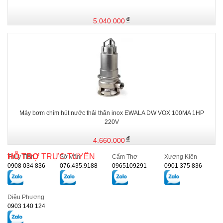
5.040.000
Máy bơm chìm hút nước thải thân inox EWALA DW VOX 100MA 1HP
220V
4.660.000
HỖ TRỢ
TRỰC TUYẾN
Thủy Tiên
Sở Vân
Cẩm Thơ
Xương Kiên
0908 034 836
076.435.9188
0965109291
0901 375 836
Diệu Phương
0903 140 124