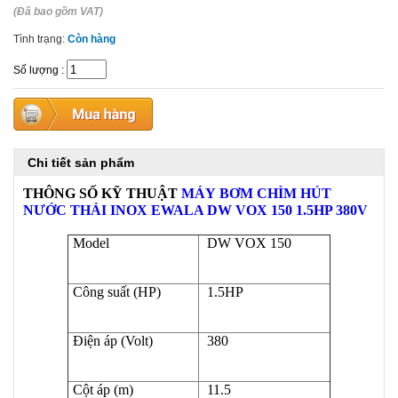
(Đã bao gồm VAT)
Tình trạng:
Còn hàng
Số lượng
:
Chi tiết sản phẩm
THÔNG SỐ KỸ THU
ẬT
MÁY
BƠM CHÌM HÚT
NƯỚC THẢI INOX
EWALA DW VOX 150 1.5HP 380V
Model
DW VOX 150
Công suất (HP)
1.5HP
Điện áp (Volt)
380
Cột áp (m)
11.5