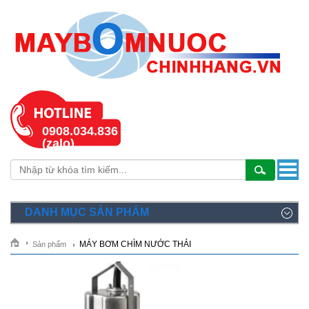
0908.034.836
(zalo)
DANH MỤC SẢN PHẨM
MÁY BƠM CHÌM NƯỚC THẢI
Sản phẩm