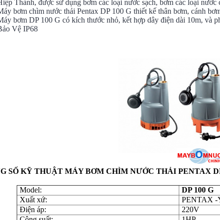
Hiệp Thành, được sử dụng bơm các loại nước sạch, bơm các loại nước 
Máy bơm chìm nước thải Pentax DP 100 G thiết kế thân bơm, cánh bơ
Máy bơm DP 100 G có kích thước nhỏ, kết hợp dây điện dài 10m, và p
Bảo Vệ IP68
G SỐ KỸ THUẬT MÁY BƠM CHÌM NƯỚC THẢI PENTAX DP
Model:
DP 100 G
Xuất xứ:
PENTAX -
Điện áp:
220V
Công suất:
1HP