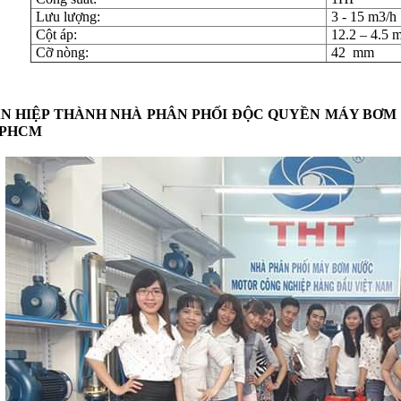
Lưu lượng:
3 - 15 m3/h
Cột áp:
12.2 – 4.5 
Cỡ nòng:
42 mm
N HIỆP THÀNH NHÀ PHÂN PHỐI ĐỘC QUYỀN MÁY BƠM
TPHCM