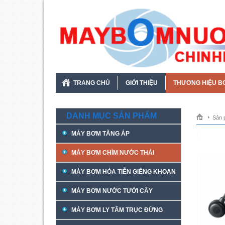
TRANG CHỦ
GIỚI THIỆU
THƯƠNG HIỆU B
DANH MỤC SẢN PHẨM
Sản 
MÁY BƠM TĂNG ÁP
MÁY BƠM CHÌM NƯỚC THẢI
MÁY BƠM HỎA TIỄN GIẾNG KHOAN
MÁY BƠM NƯỚC TƯỚI CÂY
MÁY BƠM LY TÂM TRỤC ĐỨNG