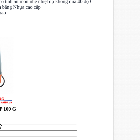
có tính ăn mòn nhẹ nhiệt độ không quá 40 độ C
m bằng Nhựa cao cấp
hao
 100 G
Ý