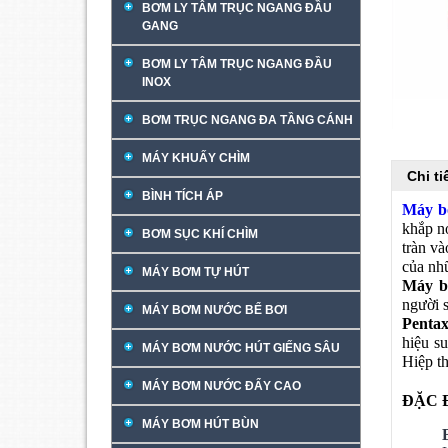
BƠM LY TÂM TRỤC NGANG ĐẦU
GANG
BƠM LY TÂM TRỤC NGANG ĐẦU
INOX
BƠM TRỤC NGANG ĐA TẦNG CÁNH
MÁY KHUẤY CHÌM
Chi t
BÌNH TÍCH ÁP
Máy b
khắp nơ
BƠM SỤC KHÍ CHÌM
tràn v
của nh
MÁY BƠM TỰ HÚT
Máy b
người 
MÁY BƠM NƯỚC BỂ BƠI
Penta
hiệu s
MÁY BƠM NƯỚC HÚT GIẾNG SÂU
Hiệp th
MÁY BƠM NƯỚC ĐẨY CAO
ĐẶC 
MÁY BƠM HÚT BÙN