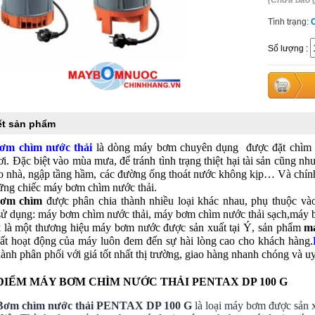
(Chưa bao 
Tình trạng:
Số lượng
:
iết sản phẩm
ơm chìm nước thải
là dòng máy bơm chuyên dụng được đặt chìm d
i. Đặc biệt vào mùa mưa, để tránh tình trạng thiệt hại tài sản cũng 
ào nhà, ngập tầng hầm, các đường ống thoát nước không kịp… Và chín
ững chiếc máy bơm chìm nước thải.
ơm chìm
được phân chia thành nhiều loại khác nhau, phụ thuộc vào
sử dụng: máy bơm chìm nước thải, máy bơm chìm nước thải sạch,máy
x
là một thương hiệu máy bơm nước được sản xuất tại Ý, sản phẩm
m
uất hoạt động của máy luôn đem đến sự hài lòng cao cho khách hàng.
ành phân phối với giá tốt nhất thị trường, giao hàng nhanh chóng và uy
ĐIỂM MÁY BƠM CHÌM NƯỚC THẢI PENTAX DP 100 G
Bơm chìm nước thải PENTAX DP 100 G
là loại máy bơm được sản x