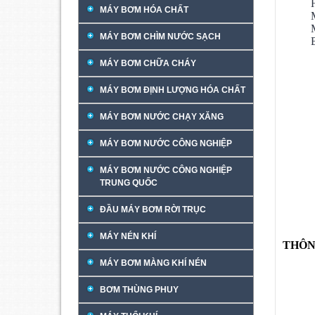
MÁY BƠM HÓA CHẤT
MÁY BƠM CHÌM NƯỚC SẠCH
MÁY BƠM CHỮA CHÁY
MÁY BƠM ĐỊNH LƯỢNG HÓA CHẤT
MÁY BƠM NƯỚC CHẠY XĂNG
MÁY BƠM NƯỚC CÔNG NGHIỆP
MÁY BƠM NƯỚC CÔNG NGHIỆP
TRUNG QUỐC
ĐẦU MÁY BƠM RỜI TRỤC
MÁY NÉN KHÍ
THÔN
MÁY BƠM MÀNG KHÍ NÉN
BƠM THÙNG PHUY