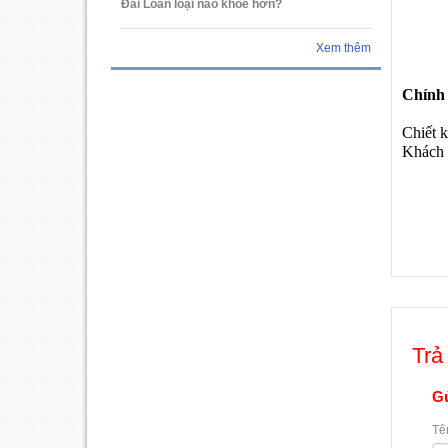
Đài Loan loại nào khỏe hơn?
Xem thêm
Chính 
Chiết 
Khách 
Trả 
Gử
Tê