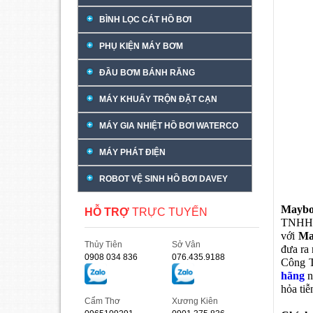
BÌNH LỌC CÁT HỒ BƠI
PHỤ KIỆN MÁY BƠM
ĐẦU BƠM BÁNH RĂNG
MÁY KHUẤY TRỘN ĐẶT CẠN
MÁY GIA NHIỆT HỒ BƠI WATERCO
MÁY PHÁT ĐIỆN
ROBOT VỆ SINH HỒ BƠI DAVEY
Maybo
HỖ TRỢ
TRỰC TUYẾN
TNHH T
với
Ma
Thủy Tiên
Sở Vân
đưa ra
0908 034 836
076.435.9188
Công 
hãng
n
hỏa ti
Cẩm Thơ
Xương Kiên