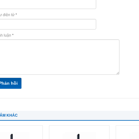
ư điện tử
*
nh luận
*
Phản hồi
HẨM KHÁC