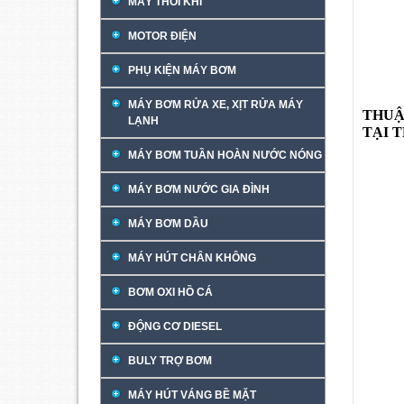
MÁY THỔI KHÍ
MOTOR ĐIỆN
PHỤ KIỆN MÁY BƠM
MÁY BƠM RỬA XE, XỊT RỬA MÁY
THUẬ
LẠNH
TẠI 
MÁY BƠM TUẦN HOÀN NƯỚC NÓNG
MÁY BƠM NƯỚC GIA ĐÌNH
MÁY BƠM DẦU
MÁY HÚT CHÂN KHÔNG
BƠM OXI HỒ CÁ
ĐỘNG CƠ DIESEL
BULY TRỢ BƠM
MÁY HÚT VÁNG BỀ MẶT