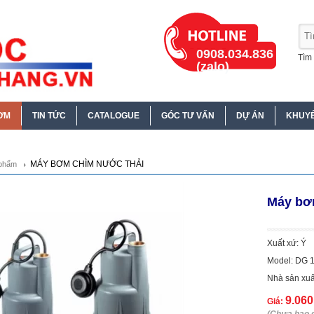
0908.034.836
Tìm 
(zalo)
ƠM
TIN TỨC
CATALOGUE
GÓC TƯ VẤN
DỰ ÁN
KHUYẾ
MÁY BƠM CHÌM NƯỚC THẢI
phẩm
Máy bơ
Xuất xứ: Ý
Model: DG 
Nhà sản xuấ
9.06
Giá: