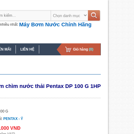
Máy Bơm Nước Chính Hãng
nhiều nhất:
N MÃI
LIÊN HỆ
Giỏ hàng
(0)
m chìm nước thải Pentax DP 100 G 1HP
100 G
t:
PENTAX - Ý
0.000 VNĐ