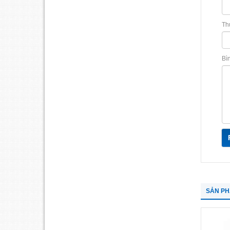
Th
Bì
SẢN P