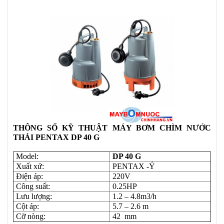
THÔNG SỐ KỸ THUẬT MÁY BƠM CHÌM NƯỚC
THẢI PENTAX DP 40 G
Model:
DP 40 G
Xuất xứ:
PENTAX -Ý
Điện áp:
220V
Công suất:
0.25HP
Lưu lượng:
1.2 – 4.8m3/h
Cột áp:
5.7 – 2.6 m
Cỡ nòng:
42 mm