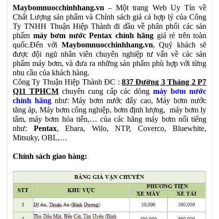
Maybomnuocchinhhang.vn
– Một trang Web Uy Tín về
Chất Lượng sản phẩm và Chính sách giá cả hợp lý của Công
Ty TNHH Thuận Hiệp Thành đi đầu về phân phối các sản
phẩm
máy bơm nước Pentax chính hãng
giá rẻ trên toàn
quốc.Đến với
Maybomnuocchinhhang.vn
, Quý khách sẽ
được đội ngũ nhân viên chuyên nghiệp tư vấn về các sản
phẩm máy bơm, và đưa ra những sản phẩm phù hợp với từng
nhu cầu của khách hàng.
Công Ty Thuận Hiệp Thành ĐC :
837 Đường 3 Tháng 2 P7
Q11 TPHCM
chuyên cung cấp các dòng
máy bơm nước
chính hãng
như: Máy bơm nước đẩy cao, Máy bơm nước
tăng áp, Máy bơm công nghiệp, bơm định lượng, máy bơm ly
tâm, máy bơm hỏa tiễn,… của các hãng máy bơm nổi tiếng
như:
Pentax
, Ebara, Wilo, NTP, Coverco, Bluewhite,
Mitsuky, OBL,…
Chính sách giao hàng: