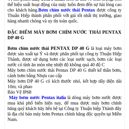
thế hiệu suất hoạt động của máy luôn đem đến sự hài lòng cao
cho khách hàng.
B
ơm chìm nước thải Pentax
được công ty
Thuân Hiệp thành phân phối với giá tốt nhất thị trường, giao
hàng nhanh chóng và uy tín toàn quốc.
ĐẶC ĐIỂM MÁY BƠM CHÌM NƯỚC THẢI PENTAX
DP 40 G
Bơm chìm nước thải PENTAX DP 40 G
là loại máy bơm
được sản xuất tại Ý và được phân phối tại công ty Thuận Hiệp
Thành, được sử dụng bơm các loại nước sạch, bơm các loại
nước có tính ăn mòn nhẹ nhiệt độ không quá 40 độ C
Máy bơm chìm nước thải Pentax DP 40 G thiết kế thân bơm,
cánh bơm bằng Nhựa cao cấp
Máy bơm DP 40 G có kích thước nhỏ, kết hợp dây điện dài
10m, và phao
Bảo Vệ IP68
Máy bơm nước Pentax italia
là dòng máy bơm nước được
mua khá phổ biến hiện nay, để mua được máy bơm chính
hãng quý khách hãy liên hệ tại Công ty Thuận hiệp Thành đây
là địa chỉ bán máy bơm Pentax chính hãng độc quyền tại Miền
Nam.