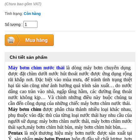
(Chưa bao gồm VAT)
Tình trạng:
Còn hàng
Số lượng
:
Chi tiết sản phẩm
Máy bơm chìm nước thải
là dòng máy bơm chuyên dụng
được đặt chìm dưới nước hút thoát nước được ứng dụng rộng
rãi khắp nơi. Đặc biệt vào mùa mưa, để tránh tình trạng thiệt
hại tài sản cũng như ảnh hưởng quá trình sản xuất… do nước
dâng cao tràn vào nhà, ngập tầng hầm, các đường ống thoát
nước không kịp… Và chính những điều này buộc chúng ta
cần đến công dụng của những chiếc máy bơm chìm nước thải.
Máy bơm chìm
được phân chia thành nhiều loại khác nhau,
phụ thuộc vào đặc thù của từng loại nước thải hay nhu cầu của
người sử dụng: máy bơm chìm nước thải, máy bơm chìm nước
thải sạch,máy bơm chìm hút bùn, máy bơm chìm hút bùn,…
Pentax
là một thương hiệu máy bơm nước được sản xuất tại
Ý, sản phẩm
máy bơm Pentax
luôn đi đầu về chất lượng, hơn