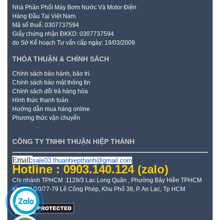
Nhà Phân Phối Máy Bơm Nước Và Motor Điện
Hàng Đầu Tại Việt Nam
Mã số thuế: 0307737594
Giấy chứng nhận ĐKKD: 0307737594
do Sở Kế hoạch Tư vấn cấp ngày: 19/03/2009
THỎA THUẬN & CHÍNH SÁCH
Chính sách bảo hành, bảo trì.
Chính sách bảo mật thông tin
Chính sách đổi trả hàng hóa
Hình thức thanh toán
Hướng dẫn mua hàng online
Phương thức vận chuyển
CÔNG TY TNHH THUẬN HIỆP THÀNH
Email:
sale03.thuanhiepthanh@gmail.com
Hotline : 0903.140.124
(zalo)
Chi nhánh TPHCM :1129/3 Lạc Long Quân , Phường Bảy Hiền TPHCM
Kho: 21/20/77-79 Lê Công Phép, Khu Phố 38, P. An Lạc, Tp HCM