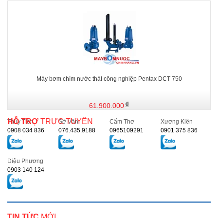
Máy bơm chìm nước thảI công nghiệp Pentax DCT 750
61.900.000
HỖ TRỢ
TRỰC TUYẾN
Thủy Tiên
Sở Vân
Cẩm Thơ
Xương Kiên
0908 034 836
076.435.9188
0965109291
0901 375 836
Diệu Phương
0903 140 124
TIN TỨC
MỚI