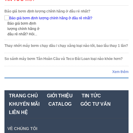
Báo giá bơm định lượng chính hãng ở đâu rẻ nhất?
Báo giá bơm định
lượng chính hãng ở
đâu rẻ nhất? Hỏi...
Thay nhớt máy bơm chạy dầu / chạy xăng loại nào tốt, bao lâu thay 1 lần?
So sánh máy bơm Tân Hoàn Cầu và Teco Đài Loan loại nào khỏe hơn?
Xem thêm
TRANG CHỦ
GIỚI THIỆU
TIN TỨC
KHUYẾN MÃI
CATALOG
GÓC TƯ VẤN
LIÊN HỆ
VỀ CHÚNG TÔI