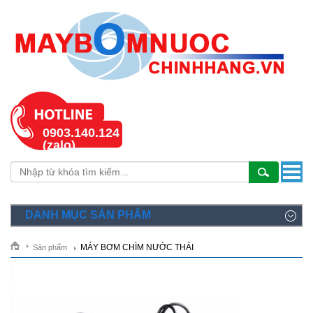
0903.140.124
(zalo)
DANH MỤC SẢN PHẨM
MÁY BƠM CHÌM NƯỚC THẢI
Sản phẩm