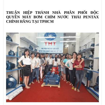
THUẬN HIỆP THÀNH NHÀ PHÂN PHỐI ĐỘC
QUYỀN MÁY BƠM CHÌM NƯỚC THẢI PENTAX
CHÍNH HÃNG TẠI TPHCM