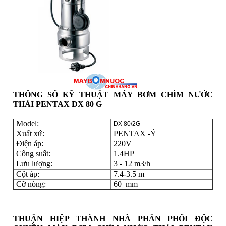
THÔNG SỐ KỸ THUẬT MÁY BƠM CHÌM NƯỚC
THẢI PENTAX DX 80 G
Model:
DX 80/2G
Xuất xứ:
PENTAX -Ý
Điện áp:
220V
Công suất:
1.4HP
Lưu lượng:
3 - 12 m3/h
Cột áp:
7.4-3.5 m
Cỡ nòng:
60 mm
THUẬN HIỆP THÀNH NHÀ PHÂN PHỐI ĐỘC