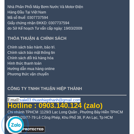
Nhà Phân Phối Máy Bơm Nước Và Motor Điện
Hàng Đầu Tại Việt Nam
Mã số thuế: 0307737594
Giấy chứng nhận ĐKKD: 0307737594
do Sở Kế hoạch Tư vấn cấp ngày: 19/03/2009
THỎA THUẬN & CHÍNH SÁCH
Chính sách bảo hành, bảo trì.
Chính sách bảo mật thông tin
Chính sách đổi trả hàng hóa
Hình thức thanh toán
Hướng dẫn mua hàng online
Phương thức vận chuyển
CÔNG TY TNHH THUẬN HIỆP THÀNH
Email:
sale03.thuanhiepthanh@gmail.com
Hotline : 0903.140.124
(zalo)
Chi nhánh TPHCM :1129/3 Lạc Long Quân , Phường Bảy Hiền TPHCM
Kho: 21/20/77-79 Lê Công Phép, Khu Phố 38, P. An Lạc, Tp HCM