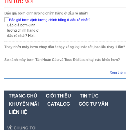
TIN TỨC
MỚI
Báo giá bơm định lượng chính hãng ở đâu rẻ nhất?
Báo giá bơm định
lượng chính hãng ở
đâu rẻ nhất? Hỏi...
Thay nhớt máy bơm chạy dầu / chạy xăng loại nào tốt, bao lâu thay 1 lần?
So sánh máy bơm Tân Hoàn Cầu và Teco Đài Loan loại nào khỏe hơn?
Xem thêm
TRANG CHỦ
GIỚI THIỆU
TIN TỨC
KHUYẾN MÃI
CATALOG
GÓC TƯ VẤN
LIÊN HỆ
VỀ CHÚNG TÔI