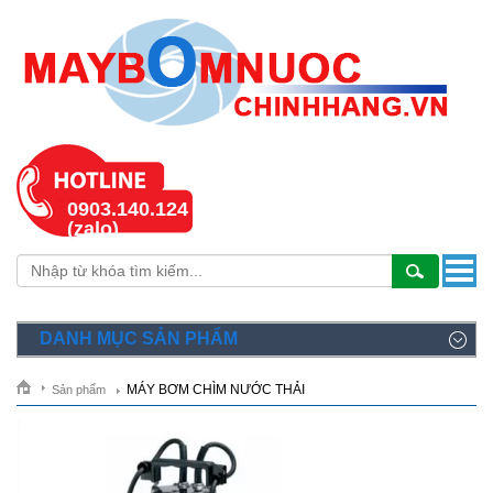
0903.140.124
(zalo)
DANH MỤC SẢN PHẨM
MÁY BƠM CHÌM NƯỚC THẢI
Sản phẩm