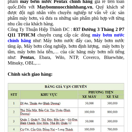
phẩm
máy bơm nước Pentax chính hãng
giá rẻ trên toàn
quốc.Đến với
Maybomnuocchinhhang.vn
, Quý khách sẽ
được đội ngũ nhân viên chuyên nghiệp tư vấn về các sản
phẩm máy bơm, và đưa ra những sản phẩm phù hợp với từng
nhu cầu của khách hàng.
Công Ty Thuận Hiệp Thành ĐC :
837 Đường 3 Tháng 2 P7
Q11 TPHCM
chuyên cung cấp các dòng
máy bơm nước
chính hãng
như: Máy bơm nước đẩy cao, Máy bơm nước
tăng áp, Máy bơm công nghiệp, bơm định lượng, máy bơm ly
tâm, máy bơm hỏa tiễn,… của các hãng máy bơm nổi tiếng
như:
Pentax
, Ebara, Wilo, NTP, Coverco, Bluewhite,
Mitsuky, OBL,…
Chính sách giao hàng: