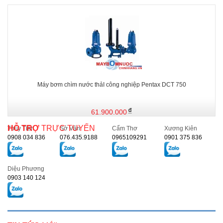
Máy bơm chìm nước thảI công nghiệp Pentax DCT 750
61.900.000
HỖ TRỢ
TRỰC TUYẾN
Thủy Tiên
Sở Vân
Cẩm Thơ
Xương Kiên
0908 034 836
076.435.9188
0965109291
0901 375 836
Diệu Phương
0903 140 124