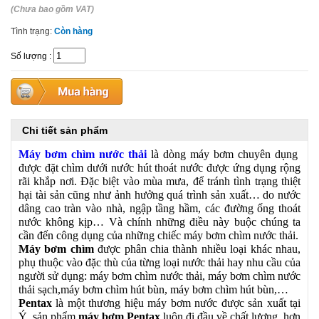
(Chưa bao gồm VAT)
Tình trạng:
Còn hàng
Số lượng
:
Chi tiết sản phẩm
Máy bơm chìm nước thải
là dòng máy bơm chuyên dụng
được đặt chìm dưới nước hút thoát nước được ứng dụng rộng
rãi khắp nơi. Đặc biệt vào mùa mưa, để tránh tình trạng thiệt
hại tài sản cũng như ảnh hưởng quá trình sản xuất… do nước
dâng cao tràn vào nhà, ngập tầng hầm, các đường ống thoát
nước không kịp… Và chính những điều này buộc chúng ta
cần đến công dụng của những chiếc máy bơm chìm nước thải.
Máy bơm chìm
được phân chia thành nhiều loại khác nhau,
phụ thuộc vào đặc thù của từng loại nước thải hay nhu cầu của
người sử dụng: máy bơm chìm nước thải, máy bơm chìm nước
thải sạch,máy bơm chìm hút bùn, máy bơm chìm hút bùn,…
Pentax
là một thương hiệu máy bơm nước được sản xuất tại
Ý, sản phẩm
máy bơm Pentax
luôn đi đầu về chất lượng, hơn