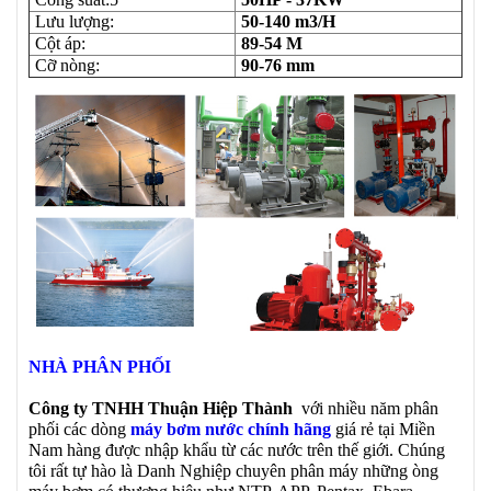
Lưu lượng:
50-140 m3/H
Cột áp:
89-54 M
Cỡ nòng:
90-76 mm
NHÀ PHÂN PHỐI
Công ty TNHH Thuận Hiệp Thành
với nhiều năm phân
phối các dòng
máy bơm nước chính hãng
giá rẻ tại Miền
Nam hàng được nhập khẩu từ các nước trên thế giới. Chúng
tôi rất tự hào là Danh Nghiệp chuyên phân máy những òng