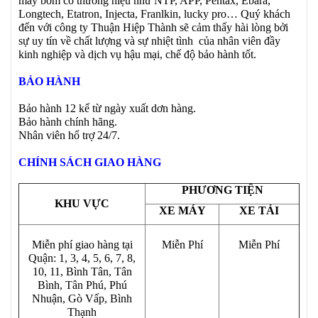
máy bơm có thương hiệu như NTP, APP, Pentax, Ebara,
Longtech, Etatron, Injecta, Franlkin, lucky pro… Quý khách
đến với công ty Thuận Hiệp Thành sẽ cảm thấy hài lòng bởi
sự uy tín về chất lượng và sự nhiệt tình của nhân viên đầy
kinh nghiệp và dịch vụ hậu mại, chế độ bảo hành tốt.
BẢO HÀNH
Bảo hành 12 kể từ ngày xuất dơn hàng.
Bảo hành chính hãng.
Nhân viên hổ trợ 24/7.
CHÍNH SÁCH GIAO HÀNG
PHƯƠNG TIỆN
KHU VỰC
XE MÁY
XE TẢI
Miễn phí giao hàng tại
Miễn Phí
Miễn Phí
Quận: 1, 3, 4, 5, 6, 7, 8,
10, 11, Bình Tân, Tân
Bình, Tân Phú, Phú
Nhuận, Gò Vấp, Bình
Thạnh