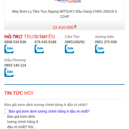
Máy Bơm Ly Tâm Trục Ngang MITSUKY Đầu Gang CN65-200/18.5
22HP
22.410.000
HỖ TRỢ
TRỰC TUYẾN
Thủy Tiên
Sở Vân
Cẩm Thơ
Xương Kiên
0908 034 836
076.435.9188
0965109291
0901 375 836
Diệu Phương
0903 140 124
TIN TỨC
MỚI
Báo giá bơm định lượng chính hãng ở đâu rẻ nhất?
Báo giá bơm định
lượng chính hãng ở
đâu rẻ nhất? Hỏi...