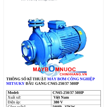
THÔNG SỐ KĨ THUẬT
MÁY BƠM CÔNG NGHIỆP
MITSUKY
ĐẦU GANG
CN65-250/37 50HP
Model:
CN65-250/37 50HP
Xuất xứ:
Việt Nam
Điện áp:
380 V
Công suất:5
50HP - 37KW