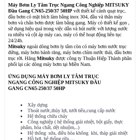
Máy Bơm Ly Tâm Trục Ngang Công Nghiệp MITSUKY
Đầu Gang CN65-250/37 50HP
với thiết kế cánh quạt trục,
đầu bơm có mặt bích làm bằng inox 304, đầu và thân máy
bơm và chân bơm được làm bằng gang. Máy có thiết kế gọn ,
sử dụng hiệu quả trong việc dẫn và hút nước với lượng nước
ra nhiều và cột áp máy cao, máy có thể hoạt động liên tục
24/24h.
Mitsuky
ngoài dòng bơm ly tâm còn có máy bơm nước trục
đứng, máy bơm bánh răng, máy bơm chìm nước thải, đầu bơm
trục rời. Hãng
Mitsuky
được công ty Thuận Hiệp Thành phân
phối lại các dòng máy bơm tại Miền Nam.
ỨNG DỤNG MÁY BƠM LY TÂM TRỤC
NGANG
CÔNG NGHIỆP MITSUKY ĐẦU
GANG
CN65-250/37 50HP
Xây dựng
Thoát nước,thủy lợi, tưới tiêu,cung cấp nước
Hệ thống chữa cháy
Công nghiệp ( hệ thống giải nhiệt, bột giấy, thực
phẩm, hóa chất, dệt nhuộm,..)
Hệ thống sửa, điều hòa không khi, tháp giải nhiệt
Hồ bơi, hệ thống rửa,…