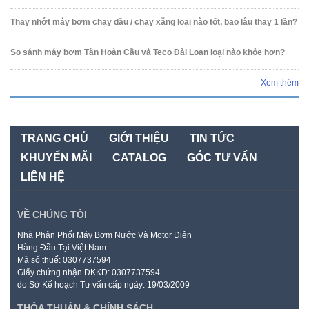
Thay nhớt máy bơm chạy dầu / chạy xăng loại nào tốt, bao lâu thay 1 lần?
So sánh máy bơm Tân Hoàn Cầu và Teco Đài Loan loại nào khỏe hơn?
Xem thêm
TRANG CHỦ
GIỚI THIỆU
TIN TỨC
KHUYẾN MÃI
CATALOG
GÓC TƯ VẤN
LIÊN HỆ
VỀ CHÚNG TÔI
Nhà Phân Phối Máy Bơm Nước Và Motor Điện
Hàng Đầu Tại Việt Nam
Mã số thuế: 0307737594
Giấy chứng nhận ĐKKD: 0307737594
do Sở Kế hoạch Tư vấn cấp ngày: 19/03/2009
THỎA THUẬN & CHÍNH SÁCH