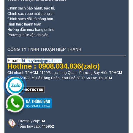
Chính sách bảo hành, bảo trì.
Chính sách bảo mật thông tin
Chính sách đổi trả hàng hóa
Hình thức thanh toán
Hướng dẫn mua hàng online
Phương thức vận chuyển
CÔNG TY TNHH THUẬN HIỆP THÀNH
Email:
tht.thuytien@gmail.com
Hotline : 0908.034.836
(zalo)
Chi nhánh TPHCM :1129/3 Lạc Long Quân , Phường Bảy Hiền TPHCM
Kho: 21/20/77-79 Lê Công Phép, Khu Phố 38, P. An Lạc, Tp HCM
Lượt truy cập:
34
Tổng truy cập:
445952