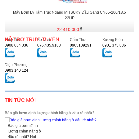
Máy Bơm Ly Tâm Trục Ngang MITSUKY Đầu Gang CN65-200/18.5
22HP
22.410.000
HỖ TRỢ
TRỰC TUYẾN
Thủy Tiên
Sở Vân
Cẩm Thơ
Xương Kiên
0908 034 836
076.435.9188
0965109291
0901 375 836
Diệu Phương
0903 140 124
TIN TỨC
MỚI
Báo giá bơm định lượng chính hãng ở đâu rẻ nhất?
Báo giá bơm định
lượng chính hãng ở
đâu rẻ nhất? Hỏi...