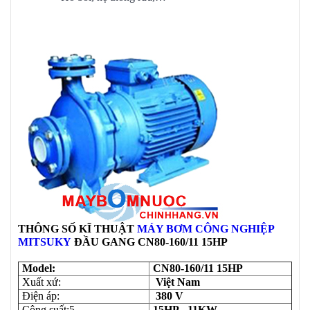
THÔNG SỐ KĨ THUẬT
MÁY BƠM CÔNG NGHIỆP
MITSUKY
ĐẦU GANG
CN80-160/11 15HP
Model:
CN80-160/11 15HP
Xuất xứ:
Việt Nam
Điện áp:
380 V
Công suất:5
15HP - 11KW