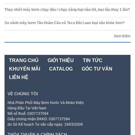
Thay nhớt máy bơm chạy dầu / chạy xăng loại nào tốt, bao lâu thay 1 lần?
So sánh máy bơm Tân Hoàn Cầu và Teco Đài Loan loại nào khỏe hơn?
Xem thêm
TRANG CHỦ
GIỚI THIỆU
TIN TỨC
KHUYẾN MÃI
CATALOG
GÓC TƯ VẤN
LIÊN HỆ
VỀ CHÚNG TÔI
Nhà Phân Phối Máy Bơm Nước Và Motor Điện
Hàng Đầu Tại Việt Nam
Mã số thuế: 0307737594
Giấy chứng nhận ĐKKD: 0307737594
do Sở Kế hoạch Tư vấn cấp ngày: 19/03/2009
THỎA THUẬN & CHÍNH SÁCH