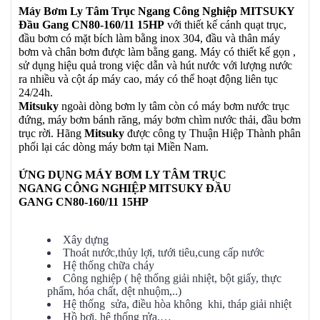
Máy Bơm Ly Tâm Trục Ngang Công Nghiệp MITSUKY
Đầu Gang CN80-160/11 15HP
với thiết kế cánh quạt trục,
đầu bơm có mặt bích làm bằng inox 304, đầu và thân máy
bơm và chân bơm được làm bằng gang. Máy có thiết kế gọn ,
sử dụng hiệu quả trong việc dẫn và hút nước với lượng nước
ra nhiều và cột áp máy cao, máy có thể hoạt động liên tục
24/24h.
Mitsuky
ngoài dòng bơm ly tâm còn có máy bơm nước trục
đứng, máy bơm bánh răng, máy bơm chìm nước thải, đầu bơm
trục rời. Hãng
Mitsuky
được công ty Thuận Hiệp Thành phân
phối lại các dòng máy bơm tại Miền Nam.
ỨNG DỤNG MÁY BƠM LY TÂM TRỤC
NGANG
CÔNG NGHIỆP MITSUKY ĐẦU
GANG
CN80-160/11 15HP
Xây dựng
Thoát nước,thủy lợi, tưới tiêu,cung cấp nước
Hệ thống chữa cháy
Công nghiệp ( hệ thống giải nhiệt, bột giấy, thực
phẩm, hóa chất, dệt nhuộm,..)
Hệ thống sửa, điều hòa không khi, tháp giải nhiệt
Hồ bơi, hệ thống rửa,…