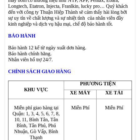
máy bơm có thương hiệu như NTP, APP, Pentax, Ebara,
Longtech, Etatron, Injecta, Franlkin, lucky pro… Quý khách
đến với công ty Thuận Hiệp Thành sẽ cảm thấy hài lòng bởi
sự uy tín về chất lượng và sự nhiệt tình của nhân viên đầy
kinh nghiệp và dịch vụ hậu mại, chế độ bảo hành tốt.
BẢO HÀNH
Bảo hành 12 kể từ ngày xuất dơn hàng.
Bảo hành chính hãng.
Nhân viên hổ trợ 24/7.
CHÍNH SÁCH GIAO HÀNG
PHƯƠNG TIỆN
KHU VỰC
XE MÁY
XE TẢI
Miễn phí giao hàng tại
Miễn Phí
Miễn Phí
Quận: 1, 3, 4, 5, 6, 7, 8,
10, 11, Bình Tân, Tân
Bình, Tân Phú, Phú
Nhuận, Gò Vấp, Bình
Thạnh