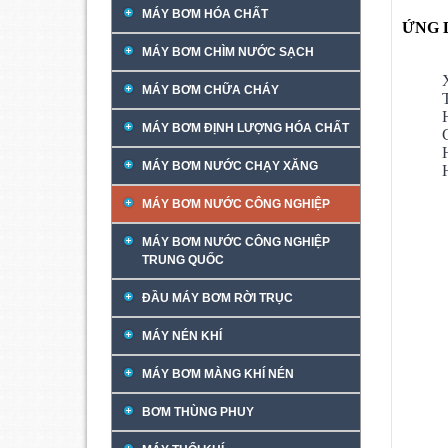
MÁY BƠM HÓA CHẤT
ỨNG 
MÁY BƠM CHÌM NƯỚC SẠCH
MÁY BƠM CHỮA CHÁY
MÁY BƠM ĐỊNH LƯỢNG HÓA CHẤT
MÁY BƠM NƯỚC CHẠY XĂNG
MÁY BƠM NƯỚC CÔNG NGHIỆP
MÁY BƠM NƯỚC CÔNG NGHIỆP
TRUNG QUỐC
ĐẦU MÁY BƠM RỜI TRỤC
MÁY NÉN KHÍ
MÁY BƠM MÀNG KHÍ NÉN
BƠM THÙNG PHUY