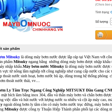
Giá:
(Chưa bao 
Tình trạng:
Số lượng
:
iết sản phẩm
ơm Mitsuky
là dòng máy bơm nước được lắp ráp tại Việt Nam với côn
sản phẩm
Mitsuky
ngang bằng những dòng máy bơm được nhập khẩu từ 
áy nhập khẩu.
Máy bơm nước Mitsuky
là dòng máy bơm nước được s
nh vực từ nông lâm nghiệp tới công nghiệp như cung cấp nước cho các 
p thoát nước sinh hoạt, bơm nước bù áp, dùng trong hệ thống phòng c
 bơm thoát nước thải, vv…
ơm Ly Tâm Trục Ngang Công Nghiệp MITSUKY Đầu Gang CN8
 mặt bích làm bằng inox 304, đầu và thân máy bơm và chân bơm được l
ng việc dẫn và hút nước với lượng nước ra nhiều và cột áp máy cao, má
ky
ngoài dòng bơm ly tâm còn có máy bơm nước trục đứng, máy bơm bá
ãng
Mitsuky
được công ty Thuận Hiệp Thành phân phối lại các dòng 