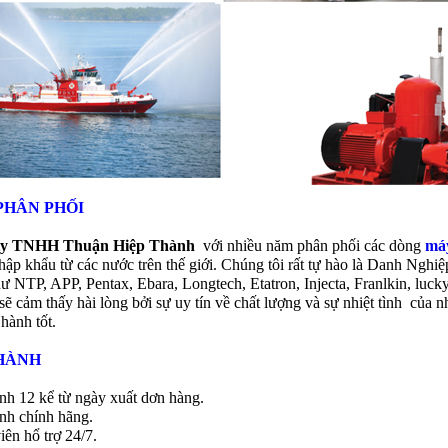
PHÂN PHỐI
ty TNHH Thuận Hiệp Thành
với nhiều năm phân phối các dòng
má
hập khẩu từ các nước trên thế giới. Chúng tôi rất tự hào là Danh N
hư NTP, APP, Pentax, Ebara, Longtech, Etatron, Injecta, Franlkin, lu
ẽ cảm thấy hài lòng bởi sự uy tín về chất lượng và sự nhiệt tình của 
hành tốt.
HÀNH
nh 12 kể từ ngày xuất dơn hàng.
nh chính hãng.
ên hổ trợ 24/7.