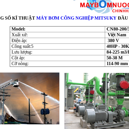
G SỐ KĨ THUẬT
MÁY BƠM CÔNG NGHIỆP MITSUKY
ĐẦU
Model:
CN80-200/
Xuất xứ:
Việt Nam
Điện áp:
380 V
Công suất:5
40HP - 30
Lưu lượng:
84-225 m3/
Cột áp:
50-38 M
Cỡ nòng:
114-90 mm