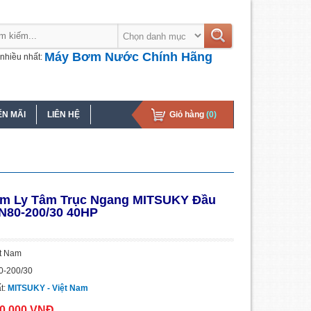
Máy Bơm Nước Chính Hãng
nhiều nhất:
N MÃI
LIÊN HỆ
Giỏ hàng
(0)
m Ly Tâm Trục Ngang MITSUKY Đầu
N80-200/30 40HP
ệt Nam
0-200/30
t:
MITSUKY - Việt Nam
00.000 VNĐ