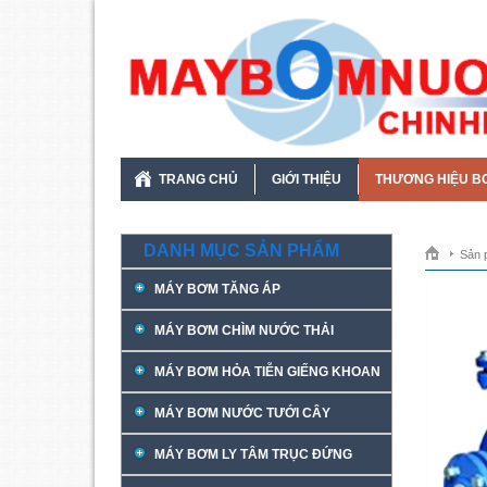
TRANG CHỦ
GIỚI THIỆU
THƯƠNG HIỆU B
DANH MỤC SẢN PHẨM
Sản 
MÁY BƠM TĂNG ÁP
MÁY BƠM CHÌM NƯỚC THẢI
MÁY BƠM HỎA TIỄN GIẾNG KHOAN
MÁY BƠM NƯỚC TƯỚI CÂY
MÁY BƠM LY TÂM TRỤC ĐỨNG