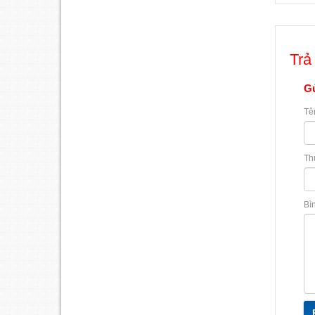
Trả 
Gử
Tê
Th
Bì