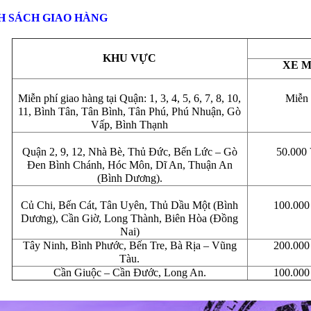
H SÁCH GIAO HÀNG
KHU VỰC
XE 
Miễn phí giao hàng tại Quận: 1, 3, 4, 5, 6, 7, 8, 10,
Miễn 
11, Bình Tân, Tân Bình, Tân Phú, Phú Nhuận, Gò
Vấp, Bình Thạnh
Quận 2, 9, 12, Nhà Bè, Thủ Đức, Bến Lức – Gò
50.00
Đen Bình Chánh, Hóc Môn, Dĩ An, Thuận An
(Bình Dương).
Củ Chi, Bến Cát, Tân Uyên, Thủ Dầu Một (Bình
100.00
Dương), Cần Giờ, Long Thành, Biên Hòa (Đồng
Nai)
Tây Ninh, Bình Phước, Bến Tre, Bà Rịa – Vũng
200.00
Tàu.
Cần Giuộc – Cần Đước, Long An.
100.00