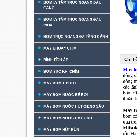
BƠM LY TÂM TRỤC NGANG ĐẦU
GANG
BƠM LY TÂM TRỤC NGANG ĐẦU
INOX
BƠM TRỤC NGANG ĐA TẦNG CÁNH
MÁY KHUẤY CHÌM
Chi t
BÌNH TÍCH ÁP
Máy b
BƠM SỤC KHÍ CHÌM
dòng 
dòng m
MÁY BƠM TỰ HÚT
các lã
bơm cấ
MÁY BƠM NƯỚC BỂ BƠI
thuật,
MÁY BƠM NƯỚC HÚT GIẾNG SÂU
Máy B
bơm có
MÁY BƠM NƯỚC ĐẨY CAO
quả tro
Mitsu
MÁY BƠM HÚT BÙN
rời. H