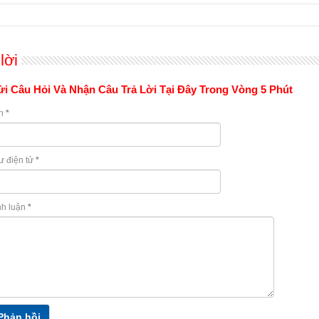
lời
i Câu Hỏi Và Nhận Câu Trả Lời Tại Đây Trong Vòng 5 Phút
n
*
ư điện tử
*
nh luận
*
Phản hồi