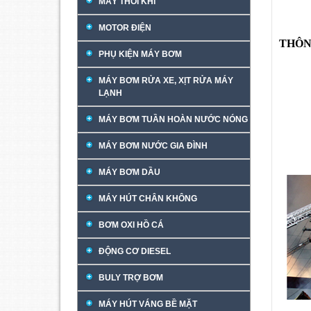
MÁY THỔI KHÍ
MOTOR ĐIỆN
THÔN
PHỤ KIỆN MÁY BƠM
MÁY BƠM RỬA XE, XỊT RỬA MÁY
LẠNH
MÁY BƠM TUẦN HOÀN NƯỚC NÓNG
MÁY BƠM NƯỚC GIA ĐÌNH
MÁY BƠM DẦU
MÁY HÚT CHÂN KHÔNG
BƠM OXI HỒ CÁ
ĐỘNG CƠ DIESEL
BULY TRỢ BƠM
MÁY HÚT VÁNG BỀ MẶT