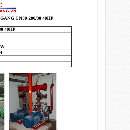
 GANG
CN80-200/30 40HP
30 40HP
KW
H