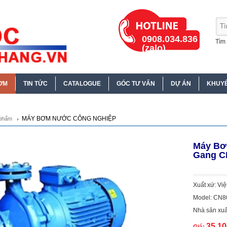
0908.034.836
Tìm 
(zalo)
ƠM
TIN TỨC
CATALOGUE
GÓC TƯ VẤN
DỰ ÁN
KHUYẾ
MÁY BƠM NƯỚC CÔNG NGHIỆP
phẩm
Máy Bơ
Gang C
Xuất xứ: Vi
Model: CN8
Nhà sản xuấ
35.1