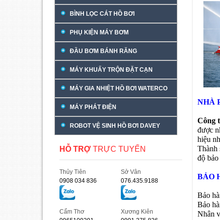
BÌNH LỌC CÁT HỒ BƠI
PHỤ KIỆN MÁY BƠM
ĐẦU BƠM BÁNH RĂNG
MÁY KHUẤY TRỘN ĐẶT CẠN
MÁY GIA NHIỆT HỒ BƠI WATERCO
NHÀ 
MÁY PHÁT ĐIỆN
Công 
ROBOT VỆ SINH HỒ BƠI DAVEY
được n
hiệu n
Thành s
HỖ TRỢ
TRỰC TUYẾN
độ bảo 
Thủy Tiên
Sở Vân
BẢO 
0908 034 836
076.435.9188
Bảo hà
Bảo hà
Cẩm Thơ
Xương Kiên
Nhân vi