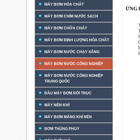
MÁY BƠM HÓA CHẤT
ỨNG 
MÁY BƠM CHÌM NƯỚC SẠCH
MÁY BƠM CHỮA CHÁY
MÁY BƠM ĐỊNH LƯỢNG HÓA CHẤT
MÁY BƠM NƯỚC CHẠY XĂNG
MÁY BƠM NƯỚC CÔNG NGHIỆP
MÁY BƠM NƯỚC CÔNG NGHIỆP
TRUNG QUỐC
ĐẦU MÁY BƠM RỜI TRỤC
MÁY NÉN KHÍ
MÁY BƠM MÀNG KHÍ NÉN
BƠM THÙNG PHUY