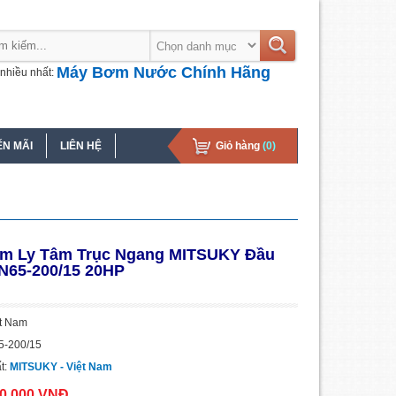
Máy Bơm Nước Chính Hãng
nhiều nhất:
N MÃI
LIÊN HỆ
Giỏ hàng
(0)
m Ly Tâm Trục Ngang MITSUKY Đầu
N65-200/15 20HP
ệt Nam
5-200/15
t:
MITSUKY - Việt Nam
50.000 VNĐ