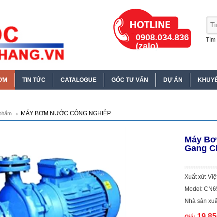
0908.034.836
Tìm 
(zalo)
ƠM
TIN TỨC
CATALOGUE
GÓC TƯ VẤN
DỰ ÁN
KHUYẾ
MÁY BƠM NƯỚC CÔNG NGHIỆP
phẩm
Máy Bơ
Gang C
Xuất xứ: Vi
Model: CN6
Nhà sản xuấ
19.8