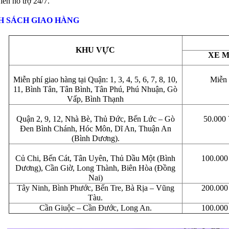
ên hổ trợ 24/7.
H SÁCH GIAO HÀNG
KHU VỰC
XE 
Miễn phí giao hàng tại Quận: 1, 3, 4, 5, 6, 7, 8, 10,
Miễn 
11, Bình Tân, Tân Bình, Tân Phú, Phú Nhuận, Gò
Vấp, Bình Thạnh
Quận 2, 9, 12, Nhà Bè, Thủ Đức, Bến Lức – Gò
50.00
Đen Bình Chánh, Hóc Môn, Dĩ An, Thuận An
(Bình Dương).
Củ Chi, Bến Cát, Tân Uyên, Thủ Dầu Một (Bình
100.00
Dương), Cần Giờ, Long Thành, Biên Hòa (Đồng
Nai)
Tây Ninh, Bình Phước, Bến Tre, Bà Rịa – Vũng
200.00
Tàu.
Cần Giuộc – Cần Đước, Long An.
100.00