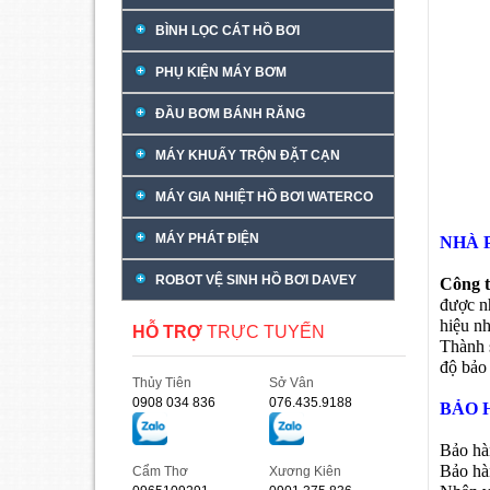
BÌNH LỌC CÁT HỒ BƠI
PHỤ KIỆN MÁY BƠM
ĐẦU BƠM BÁNH RĂNG
MÁY KHUẤY TRỘN ĐẶT CẠN
MÁY GIA NHIỆT HỒ BƠI WATERCO
MÁY PHÁT ĐIỆN
NHÀ 
ROBOT VỆ SINH HỒ BƠI DAVEY
Công 
được n
hiệu n
HỖ TRỢ
TRỰC TUYẾN
Thành s
độ bảo 
Thủy Tiên
Sở Vân
0908 034 836
076.435.9188
BẢO 
Bảo hà
Bảo hà
Cẩm Thơ
Xương Kiên