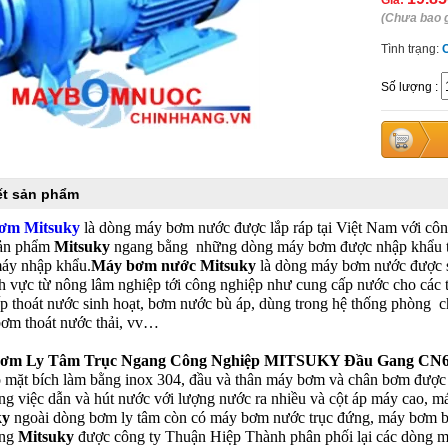
Giá:
(Chưa bao 
Tình trạng:
Số lượng
:
iết sản phẩm
ơm Mitsuky
là dòng máy bơm nước được lắp ráp tại Việt Nam với côn
sản phẩm
Mitsuky
ngang bằng những dòng máy bơm được nhập khẩu từ 
áy nhập khẩu.
Máy bơm nước Mitsuky
là dòng máy bơm nước được s
nh vực từ nông lâm nghiệp tới công nghiệp như cung cấp nước cho các 
p thoát nước sinh hoạt, bơm nước bù áp, dùng trong hệ thống phòng c
 bơm thoát nước thải, vv…
ơm Ly Tâm Trục Ngang Công Nghiệp MITSUKY Đầu Gang CN6
 mặt bích làm bằng inox 304, đầu và thân máy bơm và chân bơm được l
ng việc dẫn và hút nước với lượng nước ra nhiều và cột áp máy cao, má
ky
ngoài dòng bơm ly tâm còn có máy bơm nước trục đứng, máy bơm bá
ãng
Mitsuky
được công ty Thuận Hiệp Thành phân phối lại các dòng 