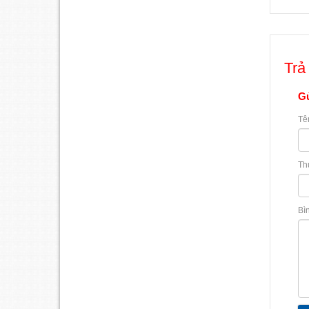
Trả 
Gử
Tê
Th
Bì