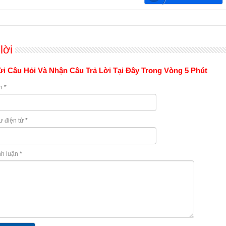
lời
i Câu Hỏi Và Nhận Câu Trả Lời Tại Đây Trong Vòng 5 Phút
n
*
ư điện tử
*
nh luận
*