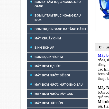
BƠM LY TÂM TRỤC NGANG ĐẦU
GANG
BƠM LY TÂM TRỤC NGANG ĐẦU
INOX
BƠM TRỤC NGANG ĐA TẦNG CÁNH
MÁY KHUẤY CHÌM
Chi t
BÌNH TÍCH ÁP
Máy b
BƠM SỤC KHÍ CHÌM
dòng 
dòng m
MÁY BƠM TỰ HÚT
các lã
bơm cấ
MÁY BƠM NƯỚC BỂ BƠI
thuật,
MÁY BƠM NƯỚC HÚT GIẾNG SÂU
Máy B
bơm có
MÁY BƠM NƯỚC ĐẨY CAO
quả tro
Mitsu
MÁY BƠM HÚT BÙN
rời. H