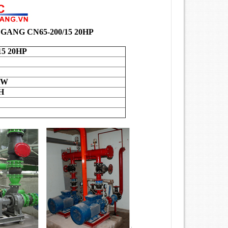
 GANG
CN65-200/15 20HP
15 20HP
KW
H