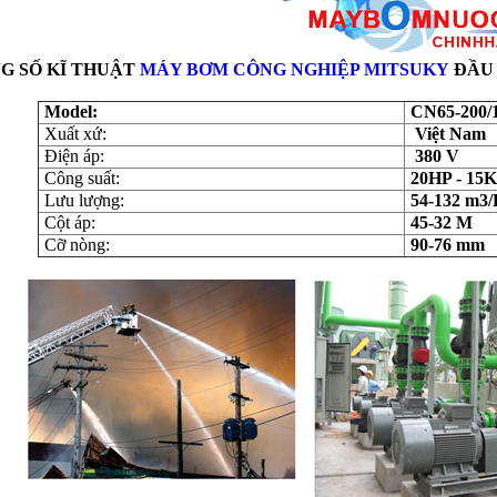
G SỐ KĨ THUẬT
MÁY BƠM CÔNG NGHIỆP MITSUKY
ĐẦU
Model:
CN65-200/
Xuất xứ:
Việt Nam
Điện áp:
380 V
Công suất:
20HP - 15
Lưu lượng:
54-132 m3/
Cột áp:
45-32 M
Cỡ nòng:
90-76 mm