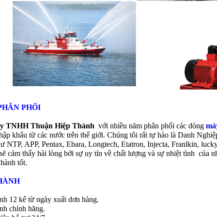
PHÂN PHỐI
ty TNHH Thuận Hiệp Thành
với nhiều năm phân phối các dòng
má
hập khẩu từ các nước trên thế giới. Chúng tôi rất tự hào là Danh N
hư NTP, APP, Pentax, Ebara, Longtech, Etatron, Injecta, Franlkin, lu
ẽ cảm thấy hài lòng bởi sự uy tín về chất lượng và sự nhiệt tình của 
hành tốt.
HÀNH
nh 12 kể từ ngày xuất dơn hàng.
nh chính hãng.