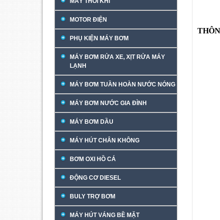
MÁY THỔI KHÍ
MOTOR ĐIỆN
THÔN
PHỤ KIỆN MÁY BƠM
MÁY BƠM RỬA XE, XỊT RỬA MÁY
LẠNH
MÁY BƠM TUẦN HOÀN NƯỚC NÓNG
MÁY BƠM NƯỚC GIA ĐÌNH
MÁY BƠM DẦU
MÁY HÚT CHÂN KHÔNG
BƠM OXI HỒ CÁ
ĐỘNG CƠ DIESEL
BULY TRỢ BƠM
MÁY HÚT VÁNG BỀ MẶT