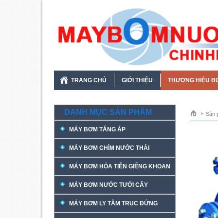
TRANG CHỦ
GIỚI THIỆU
THƯƠNG HIỆU B
DANH MỤC SẢN PHẨM
Sản 
MÁY BƠM TĂNG ÁP
MÁY BƠM CHÌM NƯỚC THẢI
MÁY BƠM HỎA TIỄN GIẾNG KHOAN
MÁY BƠM NƯỚC TƯỚI CÂY
MÁY BƠM LY TÂM TRỤC ĐỨNG